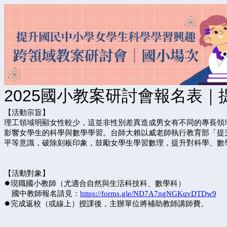
2025國小教案研討會報名表
【活動宗旨】
理工領域明顯女性較少，這並非性別差異造成男女有不同的專長領
影響女學生的科學與數學學習。台師大賴以威老師執行教育部「提
平等意識，破除刻板印象，鼓勵女學生學習數理，提升對科學、數
【活動對象】
✹現職國小教師（尤適合自然與生活科技科、數學科）
國中教師報名請見：
https://forms.gle/ND7A7ngNGKqvDTDw9
✹完成返校（或線上）授課後，主辦單位將補助教師講師費。