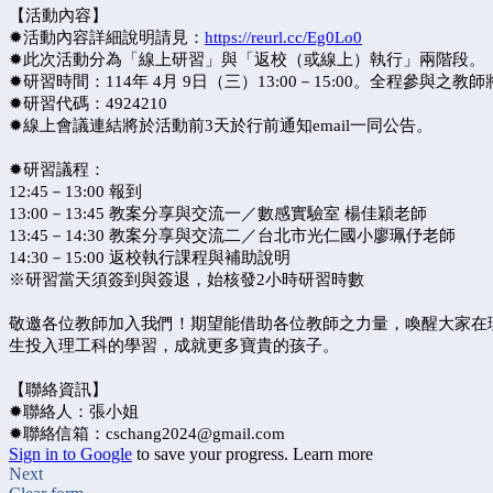
【活動內容】
✹活動內容詳細說明請見：
https://reurl.cc/Eg0Lo0
✹此次活動分為「線上研習」與「返校（或線上）執行」兩階段。
✹研習時間：114年 4月 9日（三）13:00－15:00。全程參與之
✹研習代碼：
4924210
✹線上會議連結將於活動前3天於行前通知email一同公告。
✹研習議程：
12:45－13:00 報到
13:00－13:45 教案分享與交流一／數感實驗室 楊佳穎老師
13:45－14:30 教案分享與交流二／台北市光仁國小廖珮伃老師
14:30－15:00 返校執行課程與補助說明
※研習當天須簽到與簽退，始核發2小時研習時數
敬邀各位教師加入我們！期望能借助各位教師之力量，喚醒大家在
生投入理工科的學習，成就更多寶貴的孩子。
【聯絡資訊】
✹聯絡人：張小姐
✹聯絡信箱：cschang2024
@gmail.com
Sign in to Google
to save your progress.
Learn more
Next