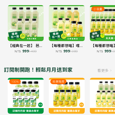
小容量
【經典在一起】 芭樂
【每種都想喝】嚐鮮
【每種都想喝
檸檬在一起 850mL
999
在一起
999
在一起
999
1400
1380
13
NT$
NT$
NT$
x7
加入購物車
加入購物車
加入購物車
訂閱制開跑！輕鬆月月送到家
看更多
100%
就像現搾