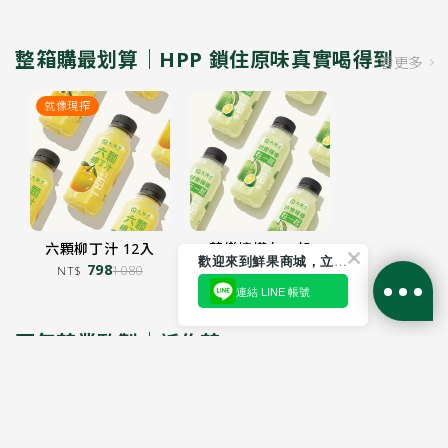
雙果自然香甜·果肉口感更滿足~
加入購物車
加入購物車
雙果交織的清爽風味，甜而不
整箱購最划算｜HPP 鎖住原味真實喝得到
看更多
膩、順口好喝😋
還能喝到細緻果肉，每一口都是
就像現搾
完美比例，
大人小孩都會喜歡的溫柔果汁風
味。
回覆至 大苑子
六顆柳丁汁 12入
芭樂檸檬在一起
歡迎來到鮮果商城，立即訂閱我們的LINE 官方帳號
798
250mL 12入
798
1080
1080
NT$
NT$
連結 LINE 帳號
加入購物車
加入購物車
百年茶業監製｜祇作茶
看更多
送禮首選
送禮首選
全新升級
全新升級