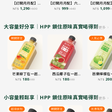
【訂閱月月配】
【訂閱月月配】六顆
【訂閱月月配
100%超級綠果蔬汁
1,290
柳丁汁 250mL 16入
999
量在一起 綜合
1,099
1600
1440
1
NT$
NT$
NT$
250mL 16入
加入購物車
加入購物車
加入購物車
大容量好分享｜HPP 鎖住原味真實喝得到
看更多
期間限定
人氣必買
芒果柳丁在一起
西瓜椰子在一起
芭樂檸檬在
850mL
180
850mL
180
850mL
200
200
200
NT$
NT$
NT$
加入購物車
加入購物車
加入購物車
小容量輕鬆享｜HPP 鎖住原味真實喝得到
看更多
超級食物
期間限定
就像現搾