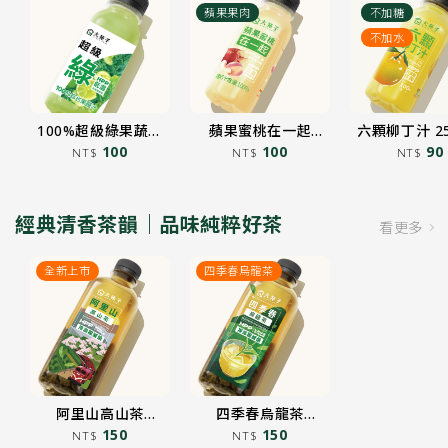
蘋果果肉
不加糖
不加水
100%超級綠果蔬汁
蘋果蜜桃在一起
六顆柳丁汁 2
250mL
100
250mL
100
90
NT$
NT$
NT$
加入購物車
加入購物車
加入購物車
經典清香茶韻｜品味純粹好茶
看更多
全新上市
四季春烏龍茶
大苑子
阿里山高山茶
四季春烏龍茶
850mL
150
850mL
150
蘋果x蜜桃 清爽果韻🍎🍑
NT$
NT$