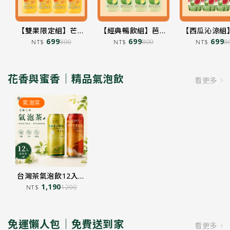
【雙果限定組】芒果
【經典暢飲組】芭樂
【西瓜沁涼組
柳丁在一起 850mL
699
檸檬在一起
699
椰子在一
699
800
800
8
NT$
NT$
NT$
x4
850mLx4
850mLx
加入購物車
加入購物車
加入購物車
花香與蜜香｜精品氣泡飲
看更多
氣泡茶
台灣茶氣泡飲12入組
｜蜜香花蓮紅茶、茉
1,190
1200
NT$
莉花不知春
加入購物車
免運懶人包｜免費送到家
看更多