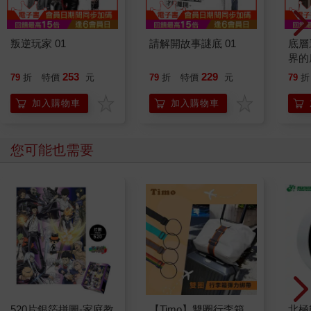
叛逆玩家 01
請解開故事謎底 01
底層
界的
253
229
79
折
特價
元
79
折
特價
元
79
折
加入購物車
加入購物車
您可能也需要
520片銀箔拼圖-家庭教
【Timo】雙圈行李箱
北極