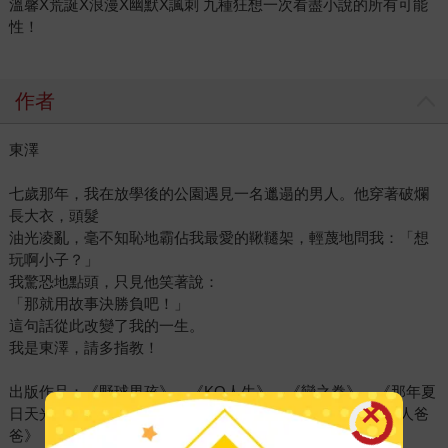
溫馨X荒誕X浪漫X幽默X諷刺 九種狂想一次看盡小說的所有可能
性！
作者
東澤
七歲那年，我在放學後的公園遇見一名邋遢的男人。他穿著破爛
長大衣，頭髮
油光凌亂，毫不知恥地霸佔我最愛的鞦韆架，輕蔑地問我：「想
玩啊小子？」
我驚恐地點頭，只見他笑著說：
「那就用故事決勝負吧！」
這句話從此改變了我的一生。
我是東澤，請多指教！
出版作品：《野球男孩》、《KO人生》、《戀之拳》、《那年夏
日天光大作》、《我在這首歌的盡頭，等妳》、《我的機器人爸
爸》