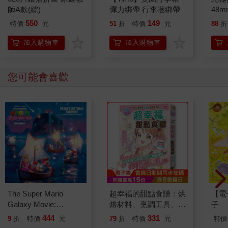
師A款(綜)
彈力綁帶 行李捆綁帶
48
550
149
特價
元
51
折
特價
元
88
折
加入購物車
加入購物車
您可能會喜歡
The Super Mario
超幸福的甜點食譜：烘
【電
Galaxy Movie:
焙材料、烹調工具、可
子
Peach`s Birthday
愛配色【閃亮女孩6】
444
331
9
折
特價
元
79
折
特價
元
特價
Surprise: The Super