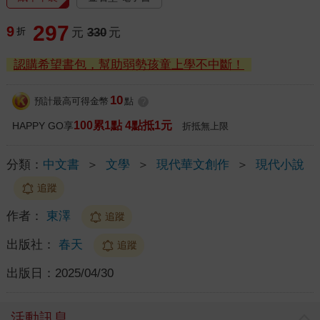
297
9
折
元
330
元
認購希望書包，幫助弱勢孩童上學不中斷！
10
預計最高可得金幣
點
?
100累1點 4點抵1元
HAPPY GO享
折抵無上限
分類：
中文書
＞
文學
＞
現代華文創作
＞
現代小說
追蹤
作者：
東澤
追蹤
出版社：
春天
追蹤
出版日：
2025/04/30
活動訊息