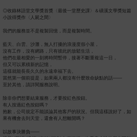
◎收錄林語堂文學獎首獎〈最後一堂歷史課〉＆磺溪文學獎短篇
小說得獎作〈人屍之間〉
我們的服務並不是複製回憶，而是複製時間。
藍天、白雲、沙灘，無人打擾的浪漫度假小屋，
沒有工作，沒有網路，只有彼此的放鬆生活，
他們在最相愛的一刻將時間暫停，接著不斷重複這一日，
但又可以累積新的記憶，
這樣就能長長久久的永遠幸福下去。
當然第一個前提是，如果兩人都沒有什麼致命缺點的話——
至於其他，請詳閱服務說明。
除非你們想要結束服務，才要按紅色按鈕。
有人按過紅色按鈕嗎？
抱歉，公司規定不能談論其他客戶的狀況。但我這樣說好了，如
果有機會去到天堂，還會有人想離開嗎？
以故事決勝負——