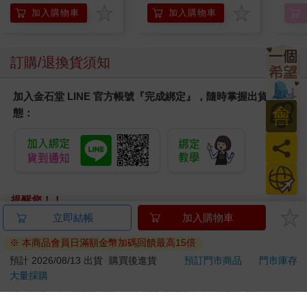
Mario Galaxy Movie
加入購物車
加入購物車
Storybook
訂購/退換貨須知
加入金石堂 LINE 官方帳號『完成綁定』，隨時掌握出貨動
會
態：
員
日
提醒您！！
金石堂及銀行均不會請您操作ATM! 如接獲電話要求您前往
ATM提款機，請不要聽從指示，以免受騙上當！
退換貨須知：
**提醒您，鑑賞期不等於試用期，退回商品須為全新狀態**
依據「消費者保護法」第19條及行政院消費者保護處公告之