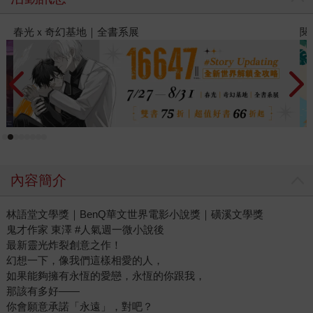
春光ｘ奇幻基地｜全書系展
閱
內容簡介
林語堂文學獎｜BenQ華文世界電影小說獎｜磺溪文學獎
鬼才作家 東澤 #人氣週一微小說後
最新靈光炸裂創意之作！
幻想一下，像我們這樣相愛的人，
如果能夠擁有永恆的愛戀，永恆的你跟我，
那該有多好——
你會願意承諾「永遠」，對吧？