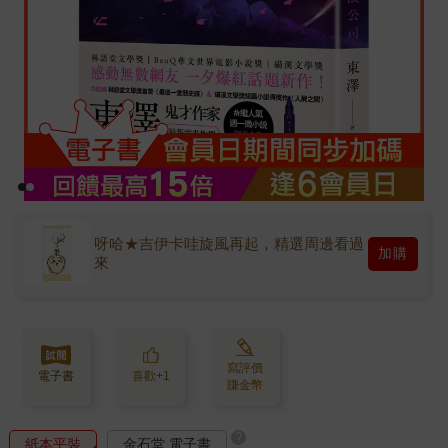
呀哈★吉伊卡哇旋風再起，精選周邊看過
加購
來
寫評價
電子書
喜歡+1
賺金幣
?
紙本平裝
金石堂 電子書