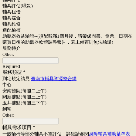
輔具評估(職災)
輔具租借
輔具媒合
輔具維修
適配檢核
助聽器效益驗證--(須配戴滿1個月後，請帶保固書、發票、日期在
購買日後的助聽器軟體調整報告，若未備齊則無法驗證)
服務轉介
Other:
Required
服務類型
*
到宅規定請見
臺南市輔具資源整合網
中心
安南醫院(每週二上午)
關廟據點(每週三上午)
玉井據點(每週三下午)
到宅
Other:
輔具需求項目
*
一般輪椅等部分輔具不需評估，詳細請參閱
身障輔具補助基準表