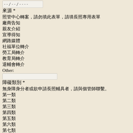
來源
*
照管中心轉案，請勿填此表單，請填長照專用表單
廠商告知
親友介紹
宣導得知
網路媒體
社福單位轉介
勞工局轉介
教育局轉介
退輔會轉介
Other:
障礙類別
*
無身障身分者或欲申請長照輔具者，請與個管師聯繫。
第一類
第二類
第三類
第四類
第五類
第六類
第七類