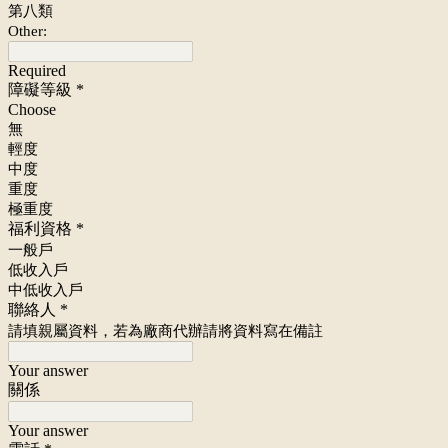
第八類
Other:
Required
障礙等級
*
Choose
無
輕度
中度
重度
極重度
福利資格
*
一般戶
低收入戶
中低收入戶
聯絡人
*
請填親屬資料，若為廠商代辦請將資料寫在備註
Your answer
關係
Your answer