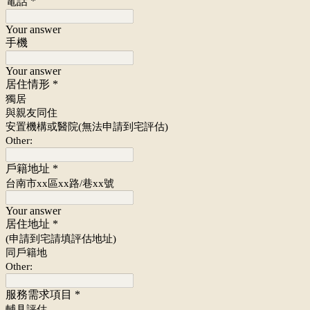
電話
*
Your answer
手機
Your answer
居住情形
*
獨居
與親友同住
安置機構或醫院(無法申請到宅評估)
Other:
戶籍地址
*
台南市xx區xx路/巷xx號
Your answer
居住地址
*
(申請到宅請填評估地址)
同戶籍地
Other:
服務需求項目
*
輔具評估