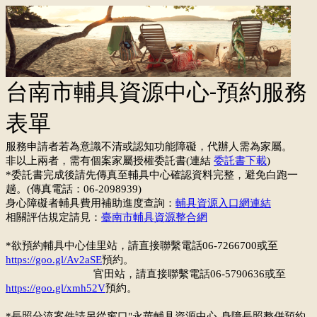
台南市輔具資源中心-預約服務
表單
服務申請者若為意識不清或認知功能障礙，代辦人需為家屬。
非以上兩者，需有個案家屬授權委託書(連結
委託書下載
)
*委託書完成後請先傳真至輔具中心確認資料完整，避免白跑一
趟。(傳真電話：06-2098939)
身心障礙者輔具費用補助進度查詢：
輔具資源入口網連結
相關評估規定請見：
臺南市輔具資源整合網
*欲預約輔具中心佳里站，請直接聯繫電話06-7266700或至
https://goo.gl/Av2aSE
預約。
官田站，請直接聯繫電話06-5790636或至
https://goo.gl/xmh52V
預約。
*長照分流案件請另從窗口"永華輔具資源中心-身障長照整併預約