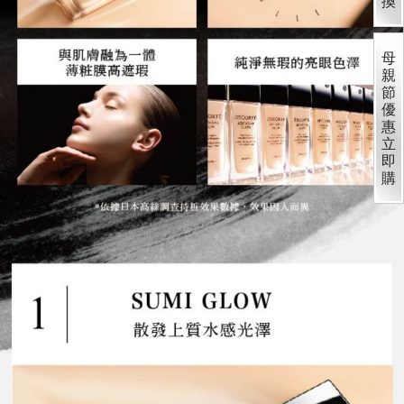
換
母
親
節
優
惠
立
即
購