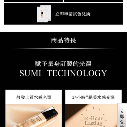
立
即
兌