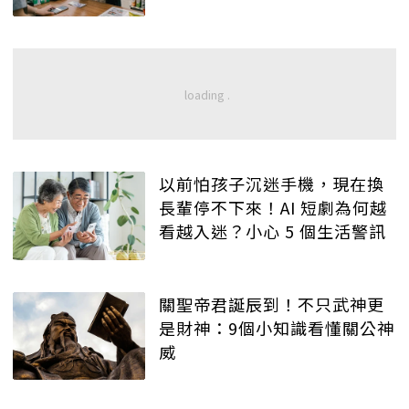
以前怕孩子沉迷手機，現在換
長輩停不下來！AI 短劇為何越
看越入迷？小心 5 個生活警訊
關聖帝君誕辰到！不只武神更
是財神：9個小知識看懂關公神
威