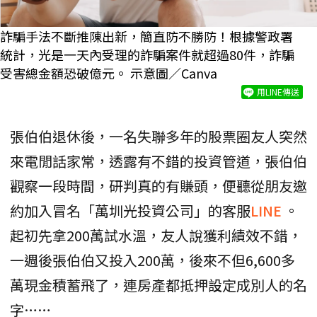
詐騙手法不斷推陳出新，簡直防不勝防！根據警政署
統計，光是一天內受理的詐騙案件就超過80件，詐騙
受害總金額恐破億元。 示意圖／Canva
用LINE傳送
張伯伯退休後，一名失聯多年的股票圈友人突然
來電閒話家常，透露有不錯的投資管道，張伯伯
觀察一段時間，研判真的有賺頭，便聽從朋友邀
約加入冒名「萬圳光投資公司」的客服
LINE
。
起初先拿200萬試水溫，友人說獲利績效不錯，
一週後張伯伯又投入200萬，後來不但6,600多
萬現金積蓄飛了，連房產都抵押設定成別人的名
字……