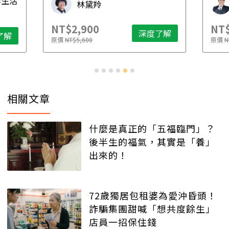
毒生活
林黛羚
NT$2,900
NT$
深度了解
了解
原價
NT$5,600
原價
N
相關文章
什麼是真正的「五福臨門」？
後半生的福氣，其實是「養」
出來的！
72歲獨居包租婆為愛沖昏頭！
詐騙集團甜喊「想共度餘生」
店員一招保住錢