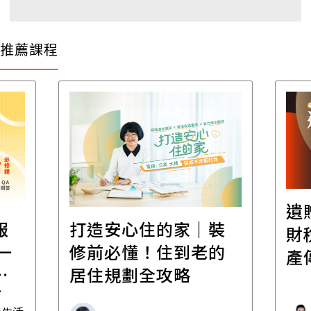
推薦課程
遺
報
打造安心住的家｜裝
財
一
修前必懂！住到老的
產
一
居住規劃全攻略
先