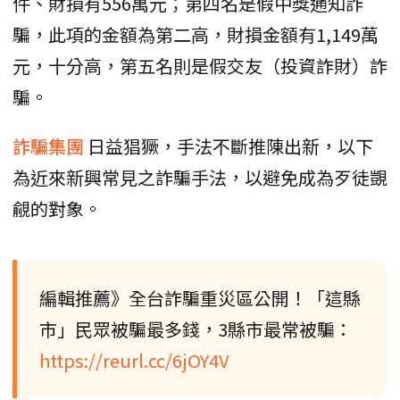
件、財損有556萬元；第四名是假中獎通知詐
騙，此項的金額為第二高，財損金額有1,149萬
元，十分高，第五名則是假交友（投資詐財）詐
騙。
詐騙集團
日益猖獗，手法不斷推陳出新，以下
為近來新興常見之詐騙手法，以避免成為歹徒覬
覦的對象。
編輯推薦》全台詐騙重災區公開！「這縣
市」民眾被騙最多錢，3縣市最常被騙：
https://reurl.cc/6jOY4V