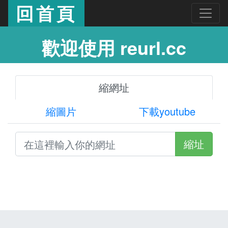
回首頁
歡迎使用 reurl.cc
縮網址
縮圖片
下載youtube
縮址