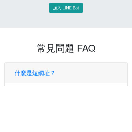
加入 LINE Bot
常見問題 FAQ
什麼是短網址？
短網址是一種將長網址轉換成簡短網址的服
務，讓您可以更方便地分享連結。
使用短網址有什麼好處？