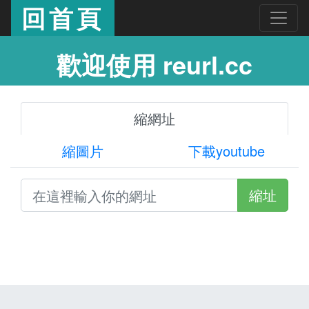
回首頁
歡迎使用 reurl.cc
縮網址
縮圖片
下載youtube
縮址