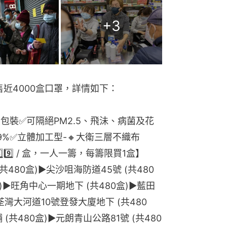
+
3
售近4000盒口罩，詳情如下：
獨立包裝✅可隔絕PM2.5、飛沬、病菌及花
99%✅立體加工型-🔸大衛三層不織布
8️⃣9️⃣ / 盒，一人一籌，每籌限買1盒】
480盒)▶️尖沙咀海防道45號 (共480
)▶️旺角中心一期地下 (共480盒)▶️藍田
▶️荃灣大河道10號登發大廈地下 (共480
(共480盒)▶️元朗青山公路81號 (共480