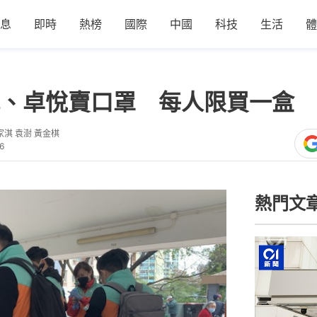
息
即時
熱榜
國際
中國
科技
生活
體
、卓悅賣口罩 每人限買一盒
家淇 袁澍 黃金棋
6
熱門文