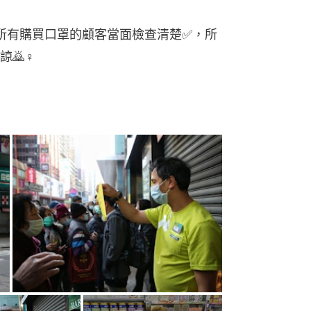
請所有購買口罩的顧客當面檢查清楚✅，所
諒🙇♀