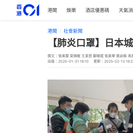
港聞
娛樂
酒店優惠碼
天氣消
港聞
社會新聞
【肺炎口罩】日本城
撰文：
張美蘭 梁煥敏 王潔恩 鄺曉斌 張美華 黃詠榆 馮
出版：
2020-01-31 16:10
更新：
2025-02-13 16:2