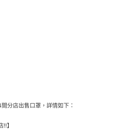
於4間分店出售口罩，詳情如下：
店‼】