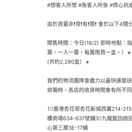
#想客人所想 #急客人所急 #齊心抗
由於貨量非❗常❗有❗限❗ 會於以下4
開售時間：今日(18/2) 即時地點
籌，一人一籌，每籌限買一盒。）🔸 S
(共約2,280盒）🔸
我們的物流團隊會盡力以最快速度送
排需時，各店的收貨時間會有所不同
1⃣香港杏花邨杏花新城西翼214-21
樓商場634-637號舖3⃣九龍藍田
心第三層3E-17舖