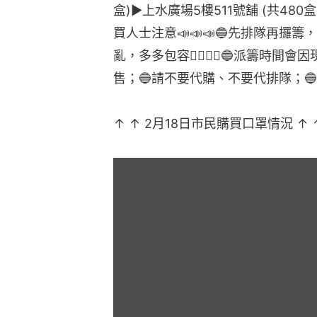
盒)▶️上水廣場5樓511號舖 (共480
買人士注意📣📣📣🔵先排隊再攞
亂，多多包容🙇‍♂🙇‍♀🔵派籌時
售；🔵請不要代購、不要代排隊；
↑ ↑ 2月18日市民購買口罩情況 ↑ 