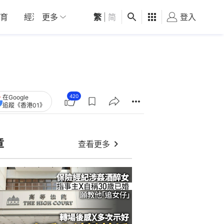
育
經濟
更多
01深圳
繁
觀點
|
简
健康
好食玩飛
登入
女
420
在Google
追蹤《香港01》
章
查看更多