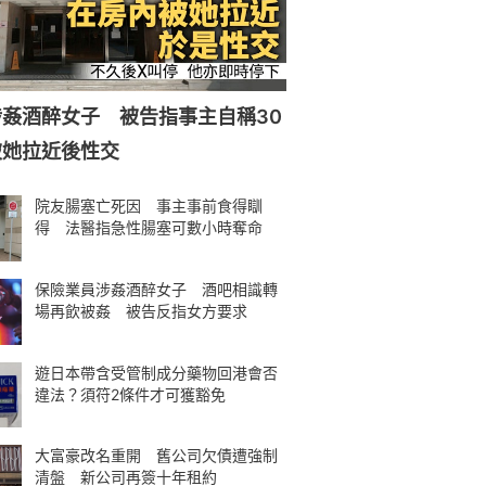
姦酒醉女子 被告指事主自稱30
被她拉近後性交
院友腸塞亡死因 事主事前食得瞓
得 法醫指急性腸塞可數小時奪命
保險業員涉姦酒醉女子 酒吧相識轉
場再飲被姦 被告反指女方要求
遊日本帶含受管制成分藥物回港會否
違法？須符2條件才可獲豁免
大富豪改名重開 舊公司欠債遭強制
清盤 新公司再簽十年租約