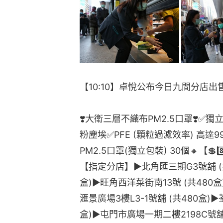
【10:10】卓悅公布今日九間分店出
❣️大衛三層不織布PM2.5口罩❣️✅
粉塵埃✅PFE (顆粒過濾效率) 高達
PM2.5口罩(獨立包裝) 30個🔸【💲
【指定分店】▶️北角匯三期G3號舖 (共
盒)▶️旺角西洋菜街南13號 (共480盒
滙景廣場3樓L3-1號舖 (共480盒)
盒)▶️屯門市廣場一期二樓2198C號舖 