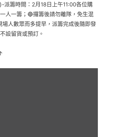
盒)-派籌時間：2月18日上午11:00各位購
籌，一人一籌；🔵攞籌後請勿離隊，免生混
間會因現場人數眾而多提早，派籌完成後隨即發
不設留貨或預訂。
↑