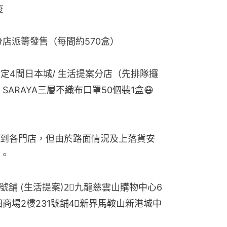
疫
間分店派籌發售（每間約570盒）
：指定4間日本城/ 生活提案分店（先排隊攞
ARAYA三層不織布口罩50個裝1盒😷
到各門店，但由於路面情況及上落貨安
。
5號舖 (生活提案)2⃣九龍慈雲山購物中心6
啟田商場2樓231號舖4⃣新界馬鞍山新港城中