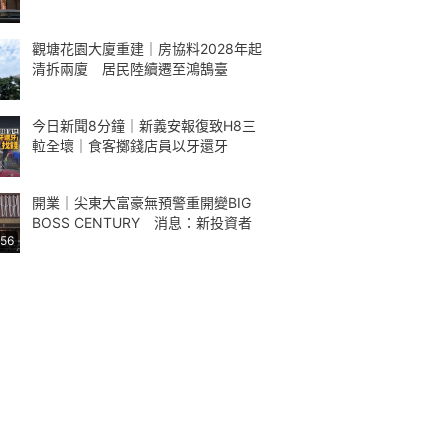
觀塘花園大廈重建｜房協料2028年起
清拆兩廈 居民陸續遷至鴻鵠臺
今日新聞8分鐘｜新義安報復致H8三
𨋢全壞｜食客擲錢店員以牙還牙
開業｜尖東大富豪無預警重開變BIG
BOSS CENTURY 消息：新投資者
:56