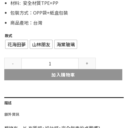
材料: 安全材質TPE+PP
包裝方式：OPP袋+紙盒包裝
商品產地：台灣
款式
花海田夢
山林朋友
海棠玻璃
印花樂 X ecopeco 聯名雙層桌墊 數量
加入購物車
描述
額外資訊
想擁有一片 有質感+設計感+完全無毒的桌墊嗎?