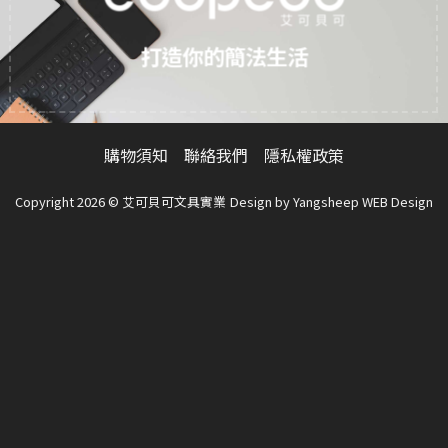
在
在
產
產
打造你的簡法生活
品
品
頁
頁
面
面
選
選
擇
擇
購物須知
聯絡我們
隱私權政策
選
選
項
項
Copyright 2026 © 艾可貝可文具實業
Design by
Yangsheep WEB Design