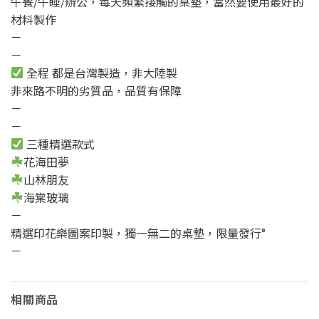
午餐/午睡/辦公，每天頻繁接觸的桌墊，當然要使用最好的
材料製作
－
－
全程 都是台灣製造，非大陸製
非來路不明的劣質品，品質有保障
－
－
三種精選款式
花海田夢
山林朋友
海棠玻璃
－
精選印花樂圖案印製，獨一無二的桌墊，限量發行°
－
相關商品