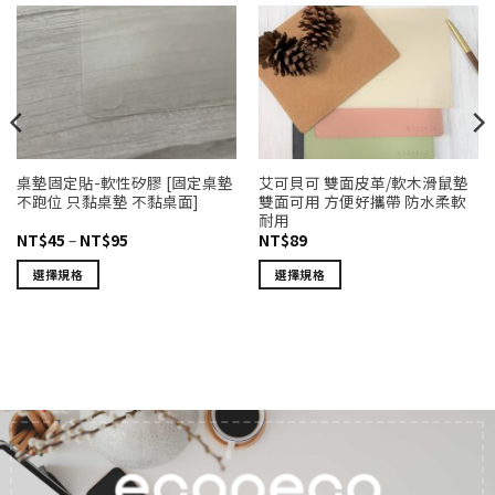
桌墊固定貼-軟性矽膠 [固定桌墊
艾可貝可 雙面皮革/軟木滑鼠墊
不跑位 只黏桌墊 不黏桌面]
雙面可用 方便好攜帶 防水柔軟
耐用
價
NT$
45
–
NT$
95
NT$
89
格
範
選擇規格
選擇規格
圍：
NT$45
此
此
到
產
產
NT$95
品
品
有
有
多
多
種
種
款
款
式。
式。
可
可