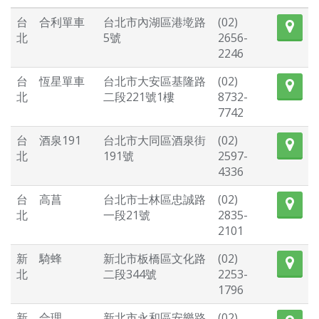
台
合利單車
台北市內湖區港墘路
(02)
北
5號
2656-
2246
台
恆星單車
台北市大安區基隆路
(02)
北
二段221號1樓
8732-
7742
台
酒泉191
台北市大同區酒泉街
(02)
北
191號
2597-
4336
台
高菖
台北市士林區忠誠路
(02)
北
一段21號
2835-
2101
新
騎蜂
新北市板橋區文化路
(02)
北
二段344號
2253-
1796
新
合理
新北市永和區安樂路
(02)