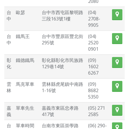
2080
台
歐瑟
台中市西屯區黎明路
(04)
中
三段163號1樓
2708-
9905
台
鐵馬王
台中市豐原區豐北街
(04)
中
295號
2520
0901
彰
鐵德鐵馬
彰化縣彰化市民族路
(09)
化
129巷14號
1602
6267
雲
馬克單車
雲林縣虎尾鎮中南路
(09)
林
1-16號
8682
5350
嘉
單車先生
嘉義市東區忠孝路
(05) 271
義
417號
2585
台
單車時間
台南市東區崇學路
(06) 290-