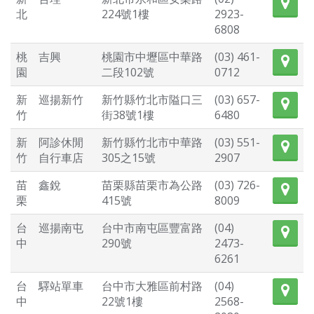
北
224號1樓
2923-
6808
桃
吉興
桃園市中壢區中華路
(03) 461-
園
二段102號
0712
新
巡揚新竹
新竹縣竹北市隘口三
(03) 657-
竹
街38號1樓
6480
新
阿診休閒
新竹縣竹北市中華路
(03) 551-
竹
自行車店
305之15號
2907
苗
鑫銳
苗栗縣苗栗市為公路
(03) 726-
栗
415號
8009
台
巡揚南屯
台中市南屯區豐富路
(04)
中
290號
2473-
6261
台
驛站單車
台中市大雅區前村路
(04)
中
22號1樓
2568-