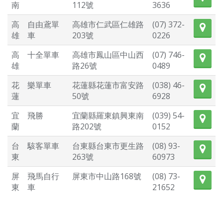
南
112號
3636
高
自由鳶單
高雄市仁武區仁雄路
(07) 372-
雄
車
203號
0226
高
十全單車
高雄市鳳山區中山西
(07) 746-
雄
路26號
0489
花
樂單車
花蓮縣花蓮市富安路
(038) 46-
蓮
50號
6928
宜
飛勝
宜蘭縣羅東鎮興東南
(039) 54-
蘭
路202號
0152
台
駭客單車
台東縣台東市更生路
(08) 93-
東
263號
60973
屏
飛馬自行
屏東市中山路168號
(08) 73-
東
車
21652