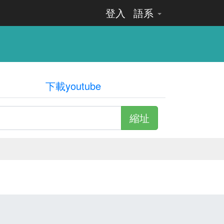
登入
語系
下載youtube
縮址