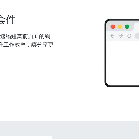
套件
能夠快速縮短當前頁面的網
升工作效率，讓分享更