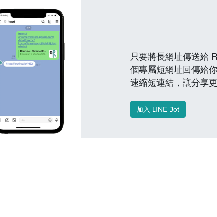
只要將長網址傳送給 Reu
個專屬短網址回傳給你
速縮短連結，讓分享
加入 LINE Bot
常見問題 FAQ