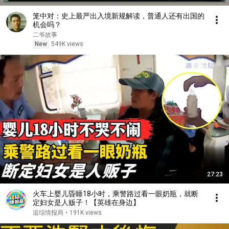
笼中对：史上最严出入境新规解读，普通人还有出国的
机会吗？
二爷故事
New
549K views
27:23
火车上婴儿昏睡18小时，乘警路过看一眼奶瓶，就断
定妇女是人贩子！【英雄在身边】
追综情报局
•
191K views