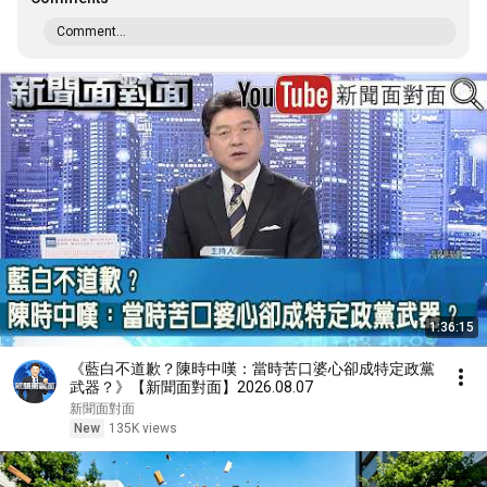
Comment...
1:36:15
《藍白不道歉？陳時中嘆：當時苦口婆心卻成特定政黨
武器？》【新聞面對面】2026.08.07
新聞面對面
New
135K views