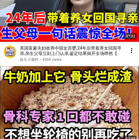
37:32
美国富豪夫妇收养中国女弃婴,24年后带着养女回国寻
亲,亲生父母立刻上门认亲,鉴定结果揭开全场哗然【人
间真情录】
娱乐大爆料
•
436K views
47:40