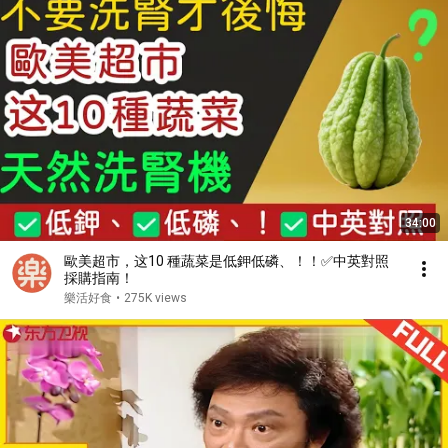
34:00
歐美超市，这10 種蔬菜是低鉀低磷、！！✅中英對照
採購指南！
樂活好食
•
275K views