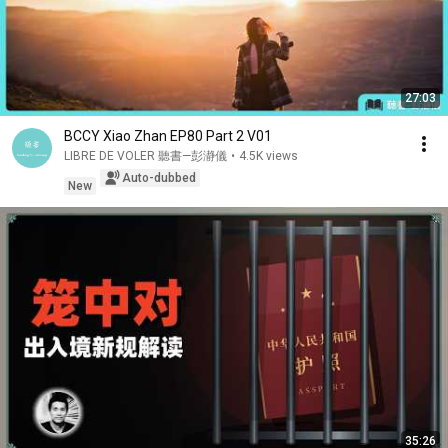
27:03
BCCY Xiao Zhan EP80 Part 2 V01
LIBRE DE VOLER 聽書—彭瀞儀
•
4.5K views
Auto-dubbed
New
35:26