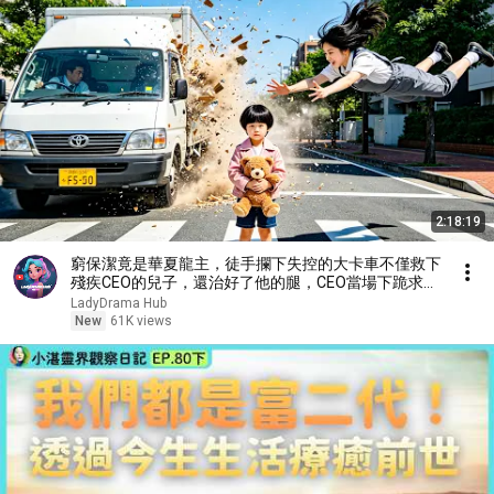
2:18:19
窮保潔竟是華夏龍主，徒手攔下失控的大卡車不僅救下
殘疾CEO的兒子，還治好了他的腿，CEO當場下跪求取
他。 【戰神媽咪：殘障總裁寵上天】
LadyDrama Hub
New
61K views