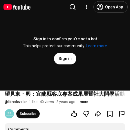
Open App
Sign in to confirm you’re not a bot
This helps protect our community.
Learn more
Sign in
望見東・興：宜蘭縣客底專案成果展暨社大開學活動_冬
@
libredevoler
1 like
40 views
2 years ago
more
Subscribe
Comments