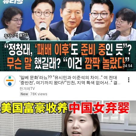
24:54
‘일베 문화’라뇨?? “유시민과 이준석의 차이...” 여 전대
‘중반전’, 여기까지 왔다!/“인천, 지역 특색 없어서...” 결
과는?(하어영,박진영,김만권)ㅣ뷰리핑 0807 클립1
한겨레TV
New
78K views