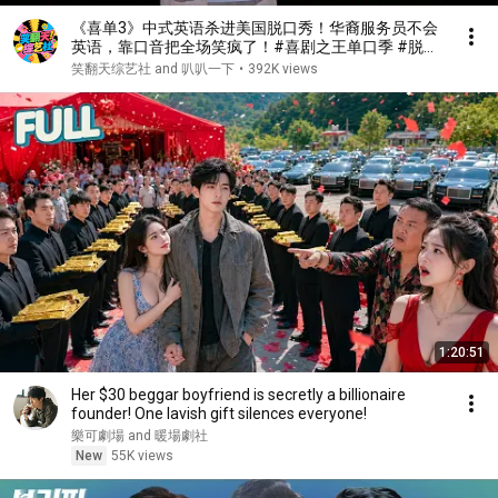
《喜单3》中式英语杀进美国脱口秀！华裔服务员不会
英语，靠口音把全场笑疯了！#喜剧之王单口季 #脱口
秀 #搞笑 #喜剧 #funny #综艺
笑翻天综艺社 and 叭叭一下
•
392K views
1:20:51
Her $30 beggar boyfriend is secretly a billionaire
founder! One lavish gift silences everyone!
樂可劇場 and 暖場劇社
New
55K views