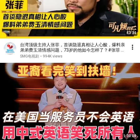
43:34
台湾顶级主持人张菲，首谈隐退真相让人心酸，爆料亲
弟弟费玉清情感问题，73岁的他如今怎样了？#张菲 #
费玉清 #可凡倾听 FULL
SMG电视剧
•
994K views
1:30:08