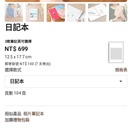
日記本
3款筆記頁可選擇
NT$ 699
12.5 x 17.7 cm
郵寄掛號 NT$ 100 (7 天寄出)
選擇款式
規格表
日記本
頁數 104 頁
相似產品
相片筆記本
加購
禮物包裝