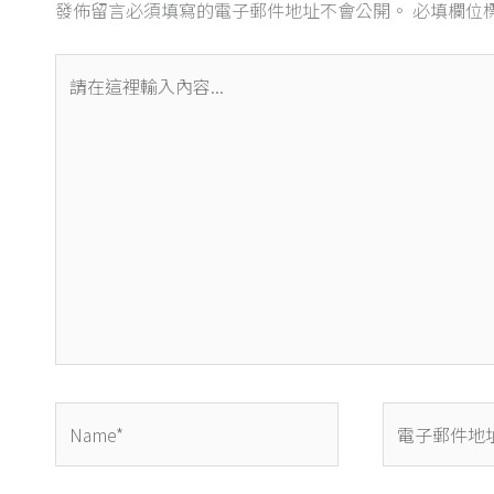
發佈留言必須填寫的電子郵件地址不會公開。
必填欄位
請
在
這
裡
輸
入
內
容...
Name*
電
子
郵