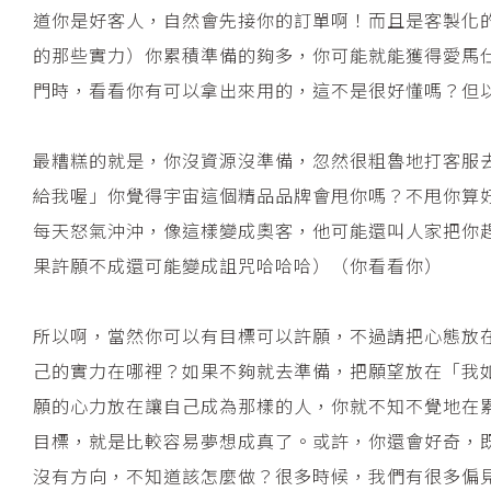
道你是好客人，自然會先接你的訂單啊！而且是客製化
的那些實力）你累積準備的夠多，你可能就能獲得愛馬
門時，看看你有可以拿出來用的，這不是很好懂嗎？但
最糟糕的就是，你沒資源沒準備，忽然很粗魯地打客服
給我喔」你覺得宇宙這個精品品牌會甩你嗎？不甩你算
每天怒氣沖沖，像這樣變成奧客，他可能還叫人家把你
果許願不成還可能變成詛咒哈哈哈）（你看看你）
所以啊，當然你可以有目標可以許願，不過請把心態放
己的實力在哪裡？如果不夠就去準備，把願望放在「我
願的心力放在讓自己成為那樣的人，你就不知不覺地在
目標，就是比較容易夢想成真了。或許，你還會好奇，
沒有方向，不知道該怎麼做？很多時候，我們有很多偏