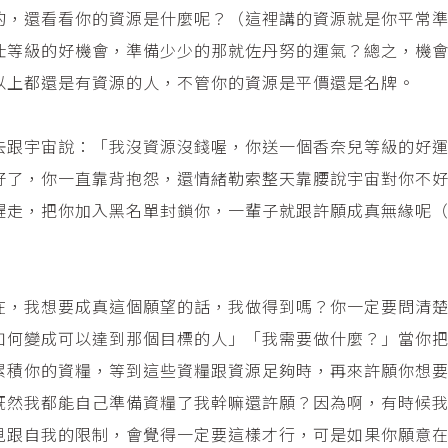
的，還看看你的資源是什麼呢？（這裡講的資源就是你平常
仕等級的好機會，準備少少的那就佐丹努的運氣？總之，機
以上都還是有資源的人，不管你的資源是平價還是名牌。
去跟宇宙說：「我沒資源沒錢喔，你送一個香奈兒等級的好
好了，你一直靠背抱怨，還情緒勒索整天靠腰說宇宙對你不
趕走，把你加入黑名單封鎖你，一輩子就跟許願成真無緣呢
在，我想要成真這個願望的話，我做得到嗎？你一定要問清
如何變成可以達到那個目標的人」「我需要做什麼？」當你
累積你的資糧，等到這些資糧跟資源足夠時，再來許願你想
既然我都能自己準備資糧了我幹嘛還許願？因為啊，有時候
見跟自我的限制，會覺得一定要這樣才行，可是如果你願意