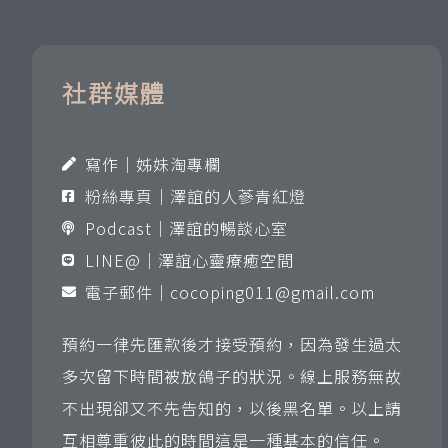
社群媒體
寫作｜姊妹淘專欄
粉絲專頁｜澤誼的人蔘青紅燈
Podcast｜澤誼的暢談心室
LINE@｜澤誼心靈療癒空間
電子郵件｜
cocoping011@gmail.com
預約一律先匯款後才接受預約，因為發生過太
多次留下時間被放鴿子的狀況。線上服務無故
不出現卻又不先告知的，以後黑名單。以上請
互相尊重彼此的時間這是一種基本的信任。