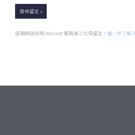
件
地
址
這個網站採用 Akismet 服務減少垃圾留言。
進一步了解 A
*