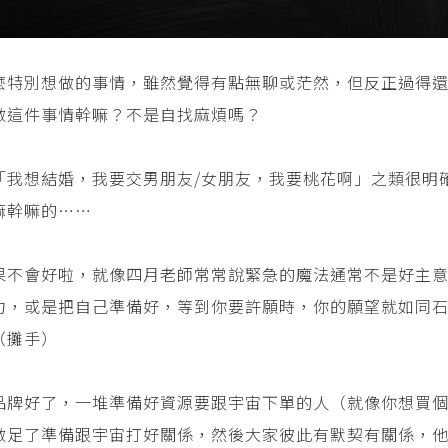
麼特別想做的事情，雖然覺得有點無聊或茫然，但反正過得
做這件事情幹嘛？不是自找麻煩嗎？
「我想結婚，我要交男朋友/女朋友，我要桃花啊」之類很明
嘛幹嘛的……
果不會好啦，就像四月老師常常說緊急的魔法通常不是好主
力，或是把自己準備好，等到你要許願時，你的願望就如同
（攤手）
牌好了，一堆準備好資源要跟宇宙下單的人（就像你想買個
做足了準備跟宇宙打好關係，然後大家彼此有默契有關係，