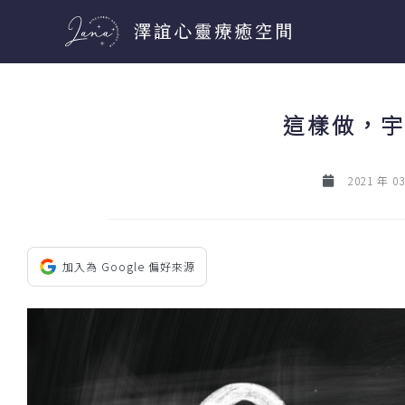
跳
至
主
要
這樣做，宇
內
容
2021 年 0
加入為 Google 偏好來源