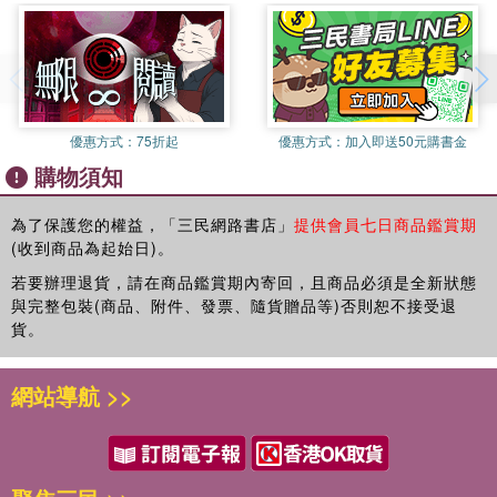
論及藝術資優學生才能的鑑定與藝術資優學生的個案研究。
第四章
所關注的是藝術資優教育的教師特質與教學策略，以及藝術資
優教育教師的領導角色。
第五章
優惠方式：
75折起
優惠方式：
加入即送50元購書金
討論藝術資優教育課程架構，並介紹實務上的運用。
購物須知
第六章
為了保護您的權益，「三民網路書店」
提供會員七日商品鑑賞期
著重於導引藝術資優教育的「真實評量」，進而有計畫性的提
(收到商品為起始日)。
供教育機會與政策，本書非常值得做為當前台灣推展美術資優
教育的參考。
若要辦理退貨，請在商品鑑賞期內寄回，且商品必須是全新狀態
與完整包裝(商品、附件、發票、隨貨贈品等)否則恕不接受退
貨。
網站導航 >>