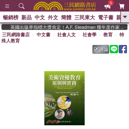
5
暢銷榜
新品
中文
外文
簡體
三民東大
電子書
親子
GO
英國出版界指標大獎肯定！A.F. Steadman 獲年度作家
三民網路書店
中文書
社會人文
社會學
教育
特
、
熱搜：
東野圭吾
高希均教授回憶錄
殊人教育
、
、
、
The Odyssey
父親節
如果歷
、
、
史是一群喵
暑期推薦
國際布克
評論
、
、
獎 臺灣漫遊錄
方念華
台灣的李
、
、
登輝時代
數學女孩：黎曼猜想
偉大的迷走神經