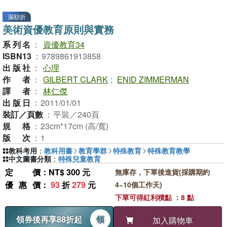
滿額折
美術資優教育原則與實務
系列名
：
資優教育34
ISBN13
：
9789861913858
出版社
：
心理
作者
：
GILBERT CLARK
;
ENID ZIMMERMAN
譯者
：
林仁傑
出版日
：
2011/01/01
裝訂／頁數
：
平裝／240頁
規格
：
23cm*17cm (高/寬)
版次
：
1
教科考用
：
教科用書
教育學群
特殊教育
特殊教育教學
中文圖書分類
：
特殊兒童教育
定價
：NT$ 300 元
無庫存，下單後進貨(採購期約
優惠價
：
93
折
279
元
4~10個工作天)
下單可得紅利積點 ：8 點
領券後再享88折起
領
加入購物車