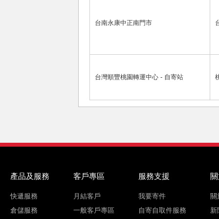
台南永康中正南門市
台灣順豐桃園轉運中心 - 自寄站
產品及服務
客戶專區
服務支援
關
快遞服務
月結客戶
我要寄件
關
倉儲服務
一般客戶專區
自寄自取件服務
新