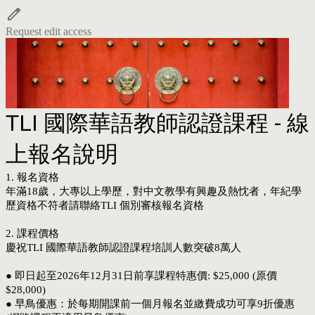
Request edit access
TLI 國際華語教師認證課程 - 線
上報名說明
1.
報名資格
年滿18歲，大專以上學歷，對中文教學有興趣及熱忱者，年紀學
歷資格不符
者請聯絡TLI 個別審核報名資格
2.
課程價格
慶祝TLI 國際華語教師認證課程培訓人數突破8萬人
● 即日起至2026年12月31日前享課程特惠價: $25,000 (原價
$28,000)
● 早鳥優惠：於每期開課前一個月報名並繳費成功可享9折優惠