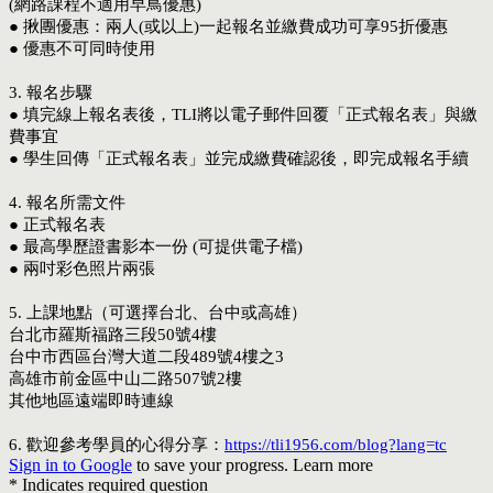
(網路課程不適用早鳥優惠)
● 揪團優惠：兩人(或以上)一起報名並繳費成功可享95折優惠
● 優惠不可同時使用
3.
報名步驟
● 填完線上報名表後，TLI將以電子郵件回覆「正式報名表」與繳
費事宜
● 學生回傳「正式報名表」並完成繳費確認後，即完成報名手續
4.
報名所需文件
● 正式報名表
● 最高學歷證書影本一份 (可提供電子檔)
● 兩吋彩色照片兩張
5.
上課地點（可選擇台北、台中或高雄）
台北市羅斯福路三段50號4樓
台中市西區台灣大道二段489號4樓之3
高雄市前金區中山二路507號2樓
其他地區遠端即時連線
6.
歡迎參考學員的心得分享：
https://tli1956.com/blog?lang=tc
Sign in to Google
to save your progress.
Learn more
* Indicates required question