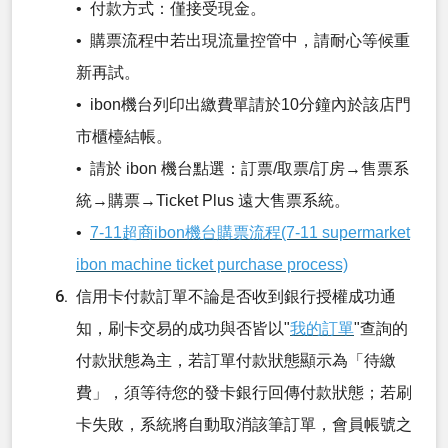
• 付款方式：僅接受現金。
• 購票流程中若出現流量控管中，請耐心等候重
新再試。
• ibon機台列印出繳費單請於10分鐘內於該店門
市櫃檯結帳。
• 請於 ibon 機台點選：訂票/取票/訂房→售票系
統→購票→Ticket Plus 遠大售票系統。
•
7-11超商ibon機台購票流程(7-11 supermarket
ibon machine ticket purchase process)
信用卡付款訂單不論是否收到銀行授權成功通
知，刷卡交易的成功與否皆以"
我的訂單
"查詢的
付款狀態為主，若訂單付款狀態顯示為「待繳
費」，須等待您的發卡銀行回傳付款狀態；若刷
卡失敗，系統將自動取消該筆訂單，會員帳號之