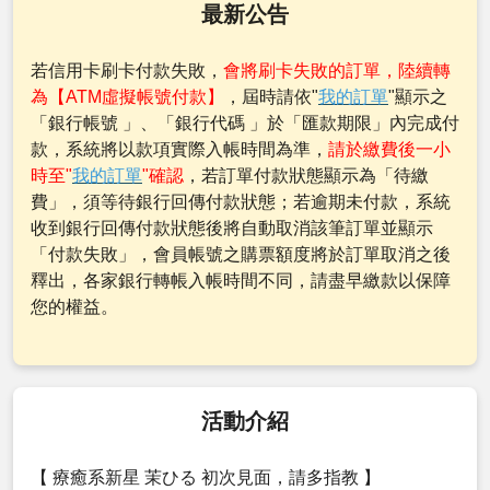
最新公告
若信用卡刷卡付款失敗，
會將刷卡失敗的訂單，陸續轉
為【ATM虛擬帳號付款】
，屆時請依"
我的訂單
"顯示之
「銀行帳號 」、「銀行代碼 」於「匯款期限」內完成付
款，系統將以款項實際入帳時間為準，
請於繳費後一小
時至"
我的訂單
"確認
，若訂單付款狀態顯示為「待繳
費」，須等待銀行回傳付款狀態；若逾期未付款，系統
收到銀行回傳付款狀態後將自動取消該筆訂單並顯示
「付款失敗」，會員帳號之購票額度將於訂單取消之後
釋出，各家銀行轉帳入帳時間不同，請盡早繳款以保障
您的權益。
活動介紹
【 療癒系新星 茉ひる 初次見面，請多指教 】