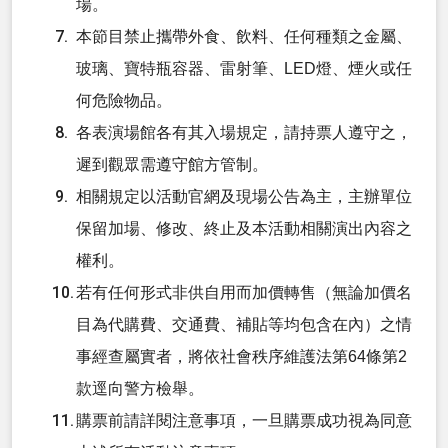
場。
本節目禁止攜帶外食、飲料、任何種類之金屬、
玻璃、寶特瓶容器、雷射筆、LED燈、煙火或任
何危險物品。
各表演場館各有其入場規定，請持票人遵守之，
遲到觀眾需遵守館方管制。
相關規定以活動官網及現場公告為主，主辦單位
保留加場、修改、終止及本活動相關演出內容之
權利。
若有任何形式非供自用而加價轉售（無論加價名
目為代購費、交通費、補貼等均包含在內）之情
事經查屬實者，將依社會秩序維護法第64條第2
款逕向警方檢舉。
購票前請詳閱注意事項，一旦購票成功視為同意