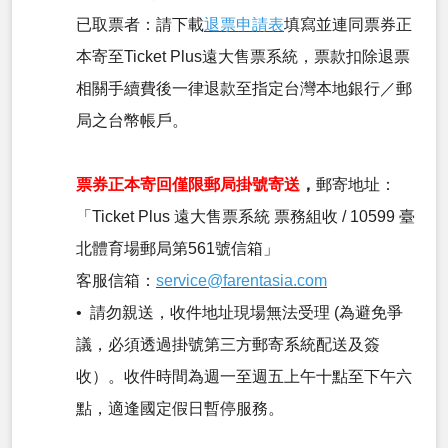
已取票者：請下載
退票申請表
填寫並連同票券正
本寄至Ticket Plus遠大售票系統，票款扣除退票
相關手續費後一律退款至指定台灣本地銀行／郵
局之台幣帳戶。
票券正本寄回僅限郵局掛號寄送
，
郵寄地址：
「Ticket Plus 遠大售票系統 票務組收 / 10599 臺
北體育場郵局第561號信箱」
客服信箱：
service@farentasia.com
• 請勿親送，收件地址現場無法受理 (為避免爭
議，必須透過掛號第三方郵寄系統配送及簽
收）。收件時間為週一至週五上午十點至下午六
點，適逢國定假日暫停服務。