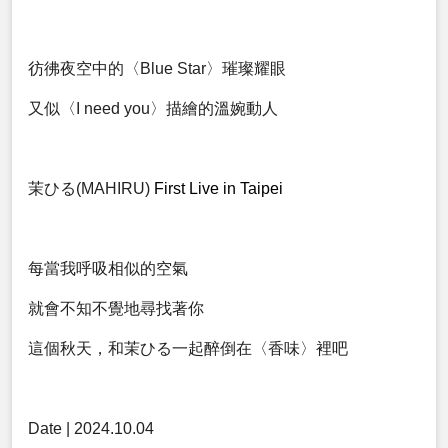
彷彿夜空中的〈Blue Star〉璀璨耀眼
又似〈I need you〉描繪的溫婉動人
茉ひる(MAHIRU)
First Live in Taipei
每當我呼吸相似的空氣
就會不知不覺地尋找著你
這個秋天，和茉ひる一起醉倒在〈香味〉裡吧
Date | 2024.10.04