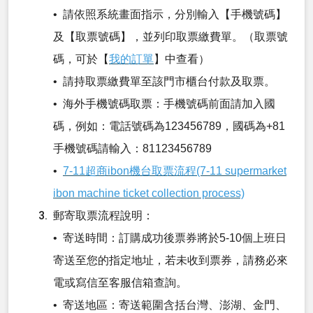
• 請依照系統畫面指示，分別輸入【手機號碼】
及【取票號碼】，並列印取票繳費單。（取票號
碼，可於【
我的訂單
】中查看）
• 請持取票繳費單至該門市櫃台付款及取票。
• 海外手機號碼取票：手機號碼前面請加入國
碼，例如：電話號碼為123456789，國碼為+81
手機號碼請輸入：81123456789
•
7-11超商ibon機台取票流程(7-11 supermarket
ibon machine ticket collection process)
郵寄取票流程說明：
• 寄送時間：訂購成功後票券將於5-10個上班日
寄送至您的指定地址，若未收到票券，請務必來
電或寫信至客服信箱查詢。
• 寄送地區：寄送範圍含括台灣、澎湖、金門、