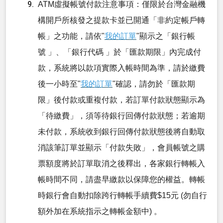
ATM虛擬帳號付款注意事項：僅限於台灣金融機
構開戶所核發之提款卡並已開通「非約定帳戶轉
帳」之功能，請依"
我的訂單
"顯示之「銀行帳
號 」、「銀行代碼 」於「匯款期限」內完成付
款，系統將以款項實際入帳時間為準，請於繳費
後一小時至"
我的訂單
"確認，請勿於「匯款期
限」後付款或重複付款，若訂單付款狀態顯示為
「待繳費」，須等待銀行回傳付款狀態；若逾期
未付款，系統收到銀行回傳付款狀態後將自動取
消該筆訂單並顯示「付款失敗」，會員帳號之購
票額度將於訂單取消之後釋出，各家銀行轉帳入
帳時間不同，請盡早繳款以保障您的權益。轉帳
時銀行會自動扣除跨行轉帳手續費$15元 (勿自行
額外加在系統指示之轉帳金額中) 。