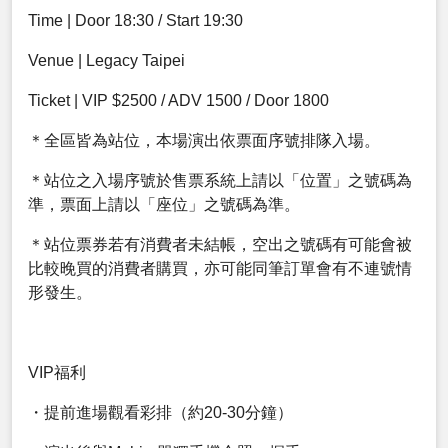
Time | Door 18:30 / Start 19:30
Venue | Legacy Taipei
Ticket | VIP $2500 / ADV 1500 / Door 1800
＊全區皆為站位，本場演出依票面序號排隊入場。
＊站位之入場序號於售票系統上請以「位置」之號碼為
準，票面上請以「座位」之號碼為準。
＊站位票券若有消費者未結帳，空出之號碼有可能會被
比較晚買的消費者購買，亦可能同筆訂單會有不連號情
形發生。
VIP福利
・提前進場觀看彩排（約20-30分鐘）