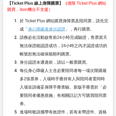
【Ticket Plus 線上身障購票】
（
僅限 Ticket Plus 網站
購買，ibon機台不支援）
於 Ticket Plus 網站購買身障票及陪同票，請先完
成「
身心障礙者身分認證
」，再行購票。
請務必在活動啟售前24小時完成驗證，售票當天
無法保證能認證成功，24小時之內才認證成功的
帳號恕無法確保能順利購票。
身分認證未通過前，請以一般票購買。
每位身心障礙人士含必要陪同者每一場次限購最
多2張票券，入場時手冊持有人與陪同者需同時
入場並請備妥身障手冊查驗。新版手冊需於「必
要陪同者優惠措施」有相關註記方可購買陪同票
券。
進場時敬請攜帶有效證件，若有未帶證件、資格