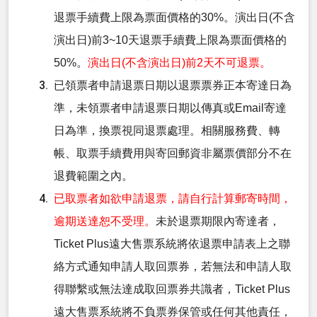
退票手續費上限為票面價格的30%。演出日(不含
演出日)前3~10天退票手續費上限為票面價格的
50%。
演出日(不含演出日)前2天不可退票。
已領票者申請退票日期以退票票券正本寄達日為
準，未領票者申請退票日期以傳真或Email寄達
日為準，換票視同退票處理。相關服務費、轉
帳、取票手續費用與寄回郵資非屬票價部分不在
退費範圍之內。
已取票者如欲申請退票，請自行計算郵寄時間，
逾期送達恕不受理。
未於退票期限內寄達者，
Ticket Plus遠大售票系統將依退票申請表上之聯
絡方式通知申請人取回票券，若無法和申請人取
得聯繫或無法達成取回票券共識者，Ticket Plus
遠大售票系統將不負票券保管或任何其他責任，