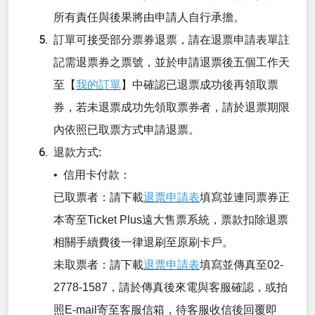
所有責任與後果將由申請人自行承擔。
訂單可接受部分票券退票，請在退票申請表單註
記需退票券之票號，並於申請退票後五個工作天
至【
我的訂單
】中確認已退票成功後再領取票
券，若未退票成功先領取票券者，請於退票期限
內依照已取票方式申請退票。
退款方式:
• 信用卡付款：
已取票者：請下載
退票申請表
填寫並連同票券正
本寄至Ticket Plus遠大售票系統，票款扣除退票
相關手續費後一律退刷至原刷卡戶。
未取票者：請下載
退票申請表
填寫並傳真至02-
2778-1587，請於傳真後來電與客服確認，或拍
照E-mail寄至客服信箱，待客服收信後回覆即