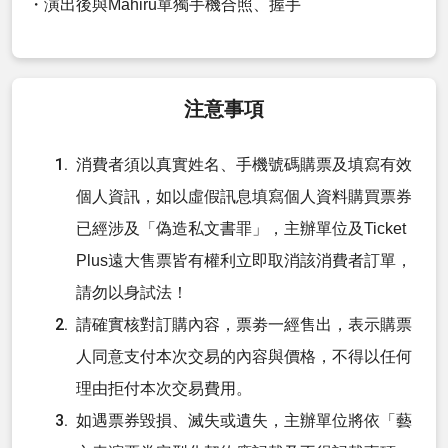
・演出後與
Mahiru單獨手機合照、握手
注意事項
消費者須以真實姓名、手機號碼購票及填寫有效
個人資訊，如以虛假訊息填寫個人資料購買票券
已經涉及「偽造私文書罪」，主辦單位及Ticket
Plus遠大售票皆有權利立即取消該消費者訂單，
請勿以身試法！
請確實核對訂購內容，票劵一經售出，表示購票
人同意支付本次交易的內容與價格，不得以任何
理由拒付本次交易費用。
如遇票券毀損、滅失或遺失，主辦單位將依「藝