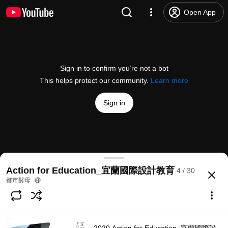
Open App
Sign in to confirm you’re not a bot
This helps protect our community.
Learn more
Sign in
2018 Action for Education_宜蘭國際設計教育_印
Action for Education_宜蘭國際設計教育
4 / 30
@
111cityyeast
No likes
255 views
7 years ago
more
都市酵母
Subscribe
Comments