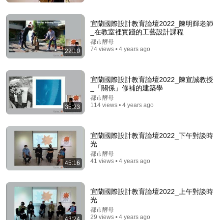
牛奶加上它，骨头烂成渣！吃一次骨头就破一个洞，骨
科专家1口都不敢碰，不想70岁一过就坐轮椅的，再喜
欢都要忌口！【家庭大医生】
《家有大中医》官方频道
•
708K views
宜蘭國際設計教育論壇2022_陳明輝老師
_在教室裡實踐的工藝設計課程
都市酵母
74 views • 4 years ago
22:10
宜蘭國際設計教育論壇2022_陳宣誠教授
_「關係」修補的建築學
都市酵母
114 views • 4 years ago
35:23
宜蘭國際設計教育論壇2022_下午對談時
光
28:03
都市酵母
41 views • 4 years ago
45:16
WHY THE NARCISSIST CAN'T RECOVER AFTER
BETRAYING A SUPER EMPATH | Dr. Ramani
Narc Lapse and 6 more
New
13K views
宜蘭國際設計教育論壇2022_上午對談時
光
都市酵母
29 views • 4 years ago
43:24