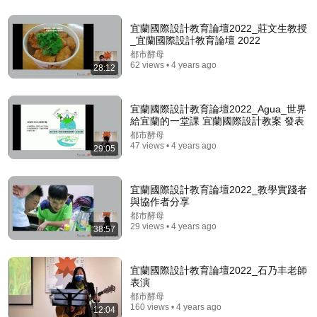
宜蘭國際設計教育論壇2022_莊文生教授
_宜蘭國際設計教育論壇 2022
35:26
都市酵母
62 views • 4 years ago
28:12
笼中对：史上最严出入境新规解读，普通人还有出国的
机会吗？
二爷故事
宜蘭國際設計教育論壇2022_Agua_世界
New
608K views
給宜蘭的一堂課 宜蘭國際設計教案 發表
都市酵母
47 views • 4 years ago
29:05
宜蘭國際設計教育論壇2022_教學實踐者
與協作者分享
都市酵母
29 views • 4 years ago
38:57
宜蘭國際設計教育論壇2022_石乃丰老師
表演
47:40
都市酵母
160 views • 4 years ago
12:04