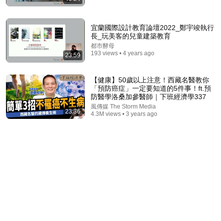
宜蘭國際設計教育論壇2022_鄭宇竣執行
長_玩美客的兒童建築教育
都市酵母
193 views • 4 years ago
23:59
【健康】50歲以上注意！西藏名醫教你
「預防癌症」一定要知道的5件事！ft.預
防醫學洛桑加參醫師｜下班經濟學337
31:08
風傳媒 The Storm Media
23:36
4.3M views • 3 years ago
10 US Bread Brands to AVOID and 3 That Are
Actually Safe
Consumer Exposed
•
3.3M views