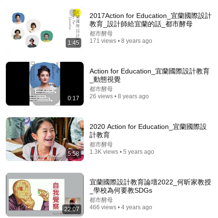
2017Action for Education_宜蘭國際設計
教育_設計師給宜蘭的話_都市酵母
都市酵母
171 views • 8 years ago
1:45
Action for Education_宜蘭國際設計教育
_動態視覺
都市酵母
11:28
26 views • 8 years ago
0:17
拉斯維加斯生活的「黑暗面」：搬來前沒人告訴你的真
相 | Reality Check for 2026 Las Vegas Living
2020 Action for Education_宜蘭國際設
小楊的Vegas房產手札
•
353K views
計教育
都市酵母
1.3K views • 5 years ago
5:58
宜蘭國際設計教育論壇2022_何昕家教授
_學校為何要教SDGs
都市酵母
466 views • 4 years ago
22:07