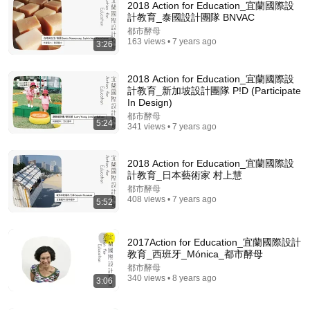
2018 Action for Education_宜蘭國際設
計教育_泰國設計團隊 BNVAC
都市酵母
163 views • 7 years ago
3:26
2018 Action for Education_宜蘭國際設
計教育_新加坡設計團隊 P!D (Participate
In Design)
都市酵母
5:24
341 views • 7 years ago
1:39:29
2018 Action for Education_宜蘭國際設
《喜单3》最强华裔脱口秀演员杀疯了！UCLA毕业
計教育_日本藝術家 村上慧
来"吃脱口秀这碗饭"，亚裔看完疯狂点头！#喜剧之王
单口季 #脱口秀 #搞笑 #喜剧 #funny #综艺
都市酵母
笑翻天综艺社
•
214K views
408 views • 7 years ago
5:52
2017Action for Education_宜蘭國際設計
教育_西班牙_Mónica_都市酵母
都市酵母
340 views • 8 years ago
3:06