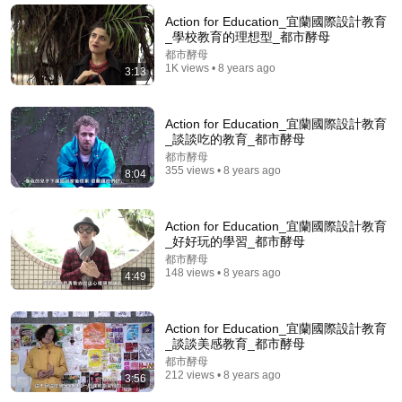
5 Jobs So Desperate For Workers They'll Hire You
On the Spot
Action for Education_宜蘭國際設計教育
Shane Hummus
•
1.6M views
_學校教育的理想型_都市酵母
都市酵母
1K views • 8 years ago
3:13
Action for Education_宜蘭國際設計教育
_談談吃的教育_都市酵母
都市酵母
355 views • 8 years ago
8:04
Action for Education_宜蘭國際設計教育
_好好玩的學習_都市酵母
都市酵母
41:04
148 views • 8 years ago
4:49
AUGUST 9–11 DIVINE ALERT! GOD SAYS THESE 3
DAYS ARE CRITICAL YOU NEED TO SEE THIS
NOW🔥Fr. Ripperger
Catholic Wisdom
Action for Education_宜蘭國際設計教育
New
47K views
_談談美感教育_都市酵母
都市酵母
212 views • 8 years ago
3:56