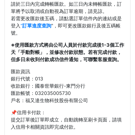
請於三日內完成轉帳匯款。如三日內未轉帳匯款，訂
單將予以取消或自動視為訂單逾期，請見諒。
若需更改匯款後五碼，請點選訂單信件內的連結或是
登入
"
訂單進度查詢
"，即可更改匯款銀行及後五碼帳
號。
※使用匯款方式將由公司人員於付款完成後1-3個工作
天「手動對帳」，並修改付款狀態。若有完成付款，
但多日未收到付款成功信件通知，可聯繫客服查詢。
匯款資訊
銀行代號：013
收款銀行：國泰世華銀行-東門分行
匯款帳號：032035005730
戶名：福又達生物科技股份有限公司
📌信用卡付款：
提交訂單後訂單即成立，自動跳轉至刷卡頁面，請填
入信用卡相關資訊即完成付款。