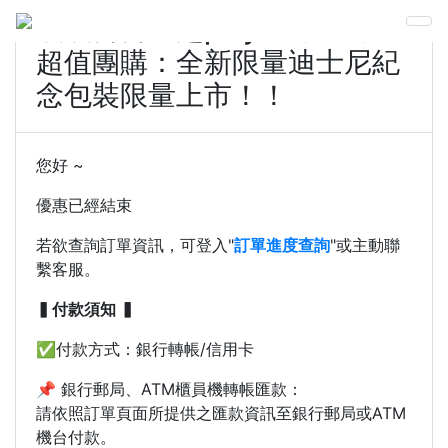
晨晨喬喬一起play！5/9-5/19
超值團購：全新限量迪士尼紀
念包裝限量上市！！
您好 ~
優惠已經結束
若欲查詢訂單資訊，可登入"
訂單進度查詢
"或主動聯
繫客服。
▍付款須知 ▍
✅付款方式：銀行轉帳/信用卡
📌 銀行郵局、ATM櫃員機轉帳匯款：
請依照訂單頁面所提供之匯款資訊至銀行郵局或ATM
機台付款。