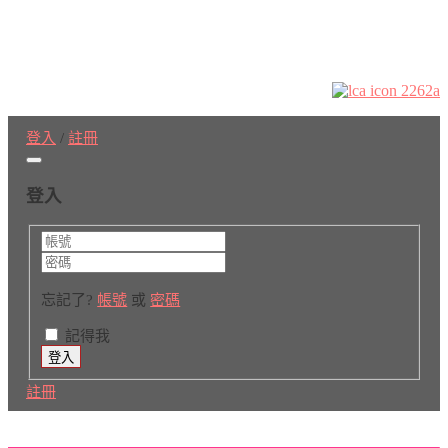
登入
/
註冊
登入
忘記了?
帳號
或
密碼
記得我
註冊