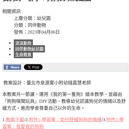
相關資訊
上層分類：
幼兒園
分類：
同伴動物
發佈：2023年04月06日
流浪動物
同伴動物幼兒園
生命教育
教案設計：臺北市泉源實小附幼錢嘉慧老師
本教案共一節課，運用《我的第一隻狗》繪本教學，並藉由
「狗狗嗅聞玩具」DIY活動，教導幼兒認識狗兒的情緒以及舒
緩方式，進而學會尊重自己以外的生命。
1.
教案下載
/2.
附件1-學習單：如何舒緩狗狗的情緒
/3.
附件2-學
習單：我愛我的狗狗