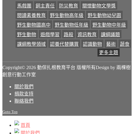
馬戲團
飼主責任
防災教育
關懷動物文學獎
閱讀素養教育
野生動物高年級
野生動物幼兒園
野生動物國高中
野生動物低年級
野生動物中年級
野生動物
遊戲學習
路殺
資訊教育
課綱議題
課綱教學領域
認養代替購買
認識動物
藝術
蔬食
更多主題
Copyright© 2026 動保扎根教育平台 版權所有
Design by 兩棵樹
創意行動工作室
關於我們
捐款支持
聯絡我們
Goto Top
首頁
關於我們