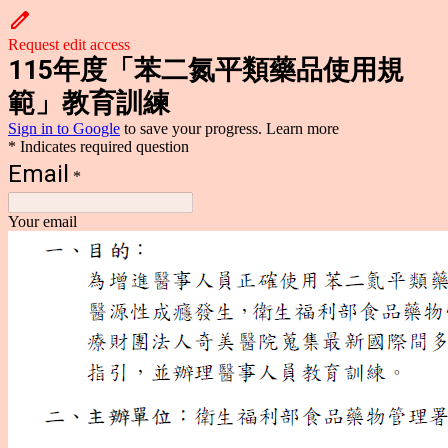
Request edit access
115年度「苯二氮平類藥品使用規
範」教育訓練
Sign in to Google
to save your progress.
Learn more
* Indicates required question
Email
*
Your email