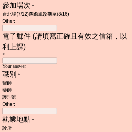
參加場次
*
台北場(7/12)遇颱風改期至(8/16)
Other:
電子郵件 (請填寫正確且有效之信箱，以
利上課)
*
Your answer
職別
*
醫師
藥師
護理師
Other:
執業地點
*
診所