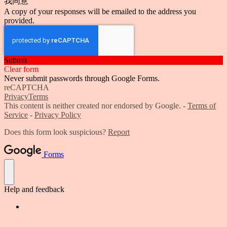
我同意
A copy of your responses will be emailed to the address you
provided.
Submit
Clear form
Never submit passwords through Google Forms.
reCAPTCHA
Privacy
Terms
This content is neither created nor endorsed by Google. -
Terms of
Service
-
Privacy Policy
Does this form look suspicious?
Report
Forms
Help and feedback