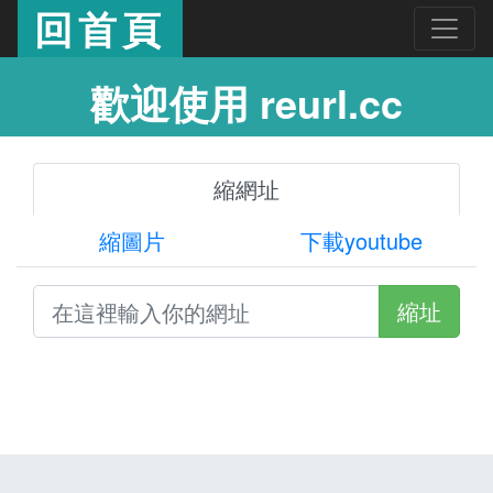
回首頁
歡迎使用 reurl.cc
縮網址
縮圖片
下載youtube
縮址