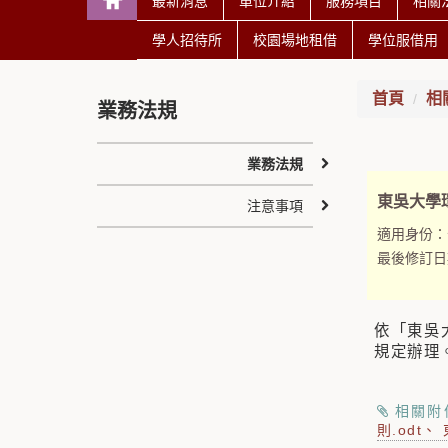
最新消息
單位介紹
服務項目
相關
學人招待所
校園場地租借
學位服借用
首頁
相
業務法規
業務法規
東吳大學
注意事項
適用身份：
最後修訂日
依「東吳
規定辦理
相關附
則.odt