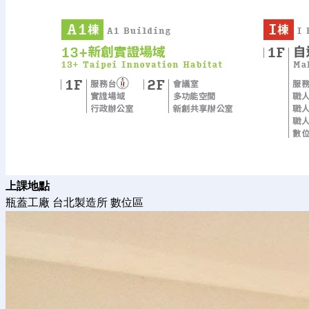
上課地點
瓶蓋工廠 台北製造所 數位區