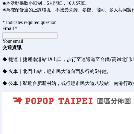
🛎️本活動
採取小班制，5人開班，10人滿班。
🛎️
為確保舒適的上課環境，不接受旁聽、參觀、陪同、多人共同製
* Indicates required question
Email
*
Your email
交通資訊
◆ 捷運｜捷運南港站1A出口，步行至連通道至台鐵/高鐵北門
◆ 火車｜北門出站，經市民大道向西步行約5分鐘。
◆ 公車｜鄰近台肥新村站，或行經市民大道八段站、南港行政