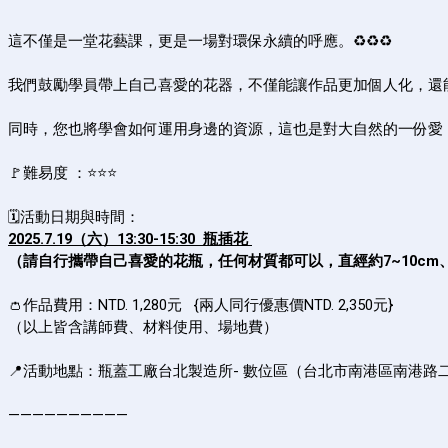
這不僅是一堂花藝課，更是一場對環保永續的呼應。
♻️
♻️
♻️
我們
鼓勵學員帶上自己喜愛的花器，不僅能讓作品更加個人化，還
同時，
您也將學會如何運用身邊的資源，
這也是對大自然的一份愛
🚩難易度 ：⭐️⭐️⭐️
🗓活動日期與時間：
2025.7.19（六）13:30-15:30 瓶插花
（請自行攜帶自己喜愛的花瓶，任何材質都可以，直經約7~10cm、高
👛作品費用：NTD. 1,280元
{
兩人同行優惠價NTD. 2,350元}
（以上皆含講師費、材料使用、場地費）
📍活動地點：瓶蓋工廠台北製造所- 數位區（台北市南港區南港路二段
——————————