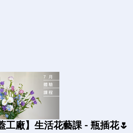
 x 瓶蓋工廠】生活花藝課 - 瓶插花🌷