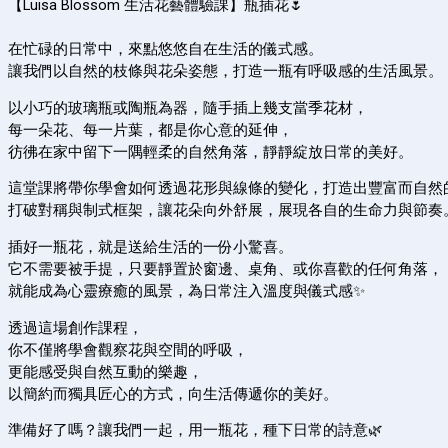
【Luisa Blossom 生活花藝體驗課】瓶插花🌷
在忙碌的日常中，來點悠悠自在生活的儀式感。
讓我們以自然的枝條與花朵姿態，打造一瓶有呼吸感的生活風景。
以小巧的玻璃瓶或陶瓶為器，隨手插上幾支當季花材，
每一朵花、每一片葉，都是你心意的延伸，
彷彿在家中留下一隅輕柔的自然角落，靜靜綻放日常的美好。
這堂課將帶你學會如何透過花形與線條的變化，打造出豐富而自然
打破對稱與制式框架，讓花朵向外舒展，展現各自的生命力與節奏
插好一瓶花，就是送給生活的一份小驚喜。
它不需要被手提，只要靜置於窗邊、桌角、或你喜歡的任何角落，
就能成為心靈療癒的風景，為日常注入溫度與儀式感✨
透過這場創作課程，
你不僅將學會觀察花與空間的呼吸，
更能感受與自然互動的樂趣，
以簡約而獨具匠心的方式，向生活傳遞你的美好。
準備好了嗎？讓我們一起，用一瓶花，種下日常的詩意🌿