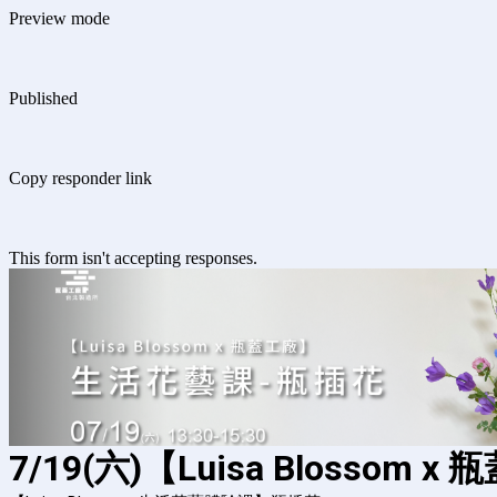
Preview mode
Published
Copy responder link
This form isn't accepting responses.
7/19(六)【Luisa Blossom