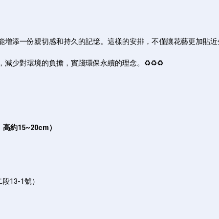
能增添一份親切感和持久的記憶。這樣的安排，不僅讓花藝更加貼近
，減少對環境的負擔，實踐環保永續的理念。
♻️♻️♻️
約15~20cm）
13-1號）