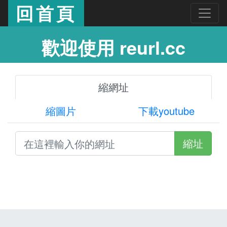
回首頁
歡迎使用 reurl.cc
縮網址
縮圖片
下載youtube
縮址