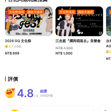
文化幣適用
國旅卡適用
文化幣適用
國旅卡適用
2026 GQ 文化祭
江念庭『擱再唱落去』音樂會
台
A
4.7
(
106
)
NT$ 1,300
新
NT$ 699
NT$ 1,000
NT
評價
4.8
超讚
34則評價
5
/