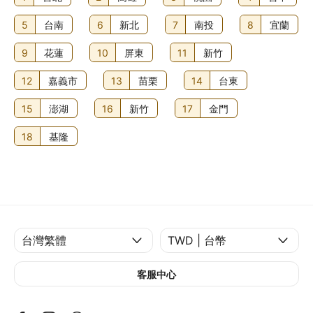
5
台南
6
新北
7
南投
8
宜蘭
9
花蓮
10
屏東
11
新竹
12
嘉義市
13
苗栗
14
台東
15
澎湖
16
新竹
17
金門
18
基隆
客服中心