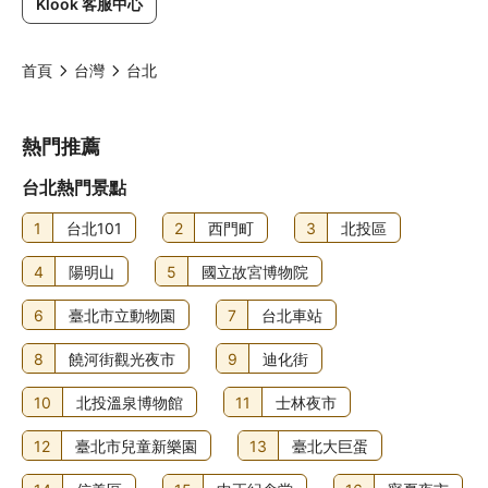
Klook 客服中心
首頁
台灣
台北
熱門推薦
台北熱門景點
1
台北101
2
西門町
3
北投區
4
陽明山
5
國立故宮博物院
6
臺北市立動物園
7
台北車站
8
饒河街觀光夜市
9
迪化街
10
北投溫泉博物館
11
士林夜市
12
臺北市兒童新樂園
13
臺北大巨蛋