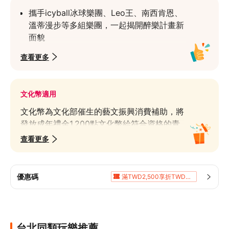
攜手icyball冰球樂團、Leo王、南西肯恩、
溫蒂漫步等多組樂團，一起揭開醉樂計畫新
面貌
台北市中心、捷運公館站10分鐘，臺大校園
查看更多
熱血開唱，最青春、活力的雙日雙舞台音樂
節，給你最舒適的 vibe
文化幣適用
當紅樂團 X 新秀樂團輪番演出，最熟悉的共
鳴與最青澀的感動一次享有
文化幣為文化部催生的藝文振興消費補助，將
野台表演、市集與多元周邊活動，幫心靈補
發放成年禮金1,200點文化幣給符合資格的青
充養分，吃喝玩樂通通都有
年，作為藝文消費折抵使用。Klook 為合格藝
查看更多
文消費點，平台上標有「文化幣適用」之商品
皆可使用文化幣折抵購買
查看介紹
優惠碼
滿TWD2,500享折TWD400
滿TWD2,000享折TWD200
10%折扣
滿TWD5,000享折TWD400
滿TWD8,069享5%折扣
5%折扣
台北同類玩樂推薦