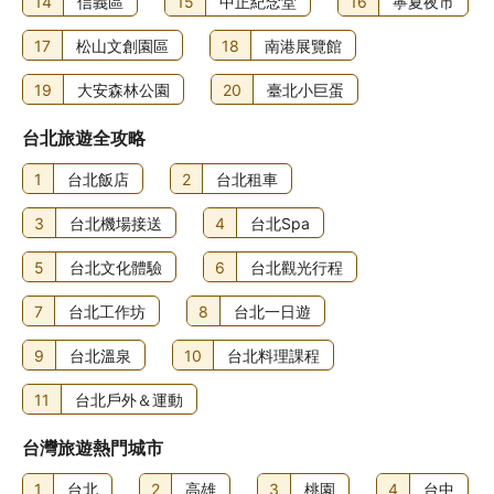
14
信義區
15
中正紀念堂
16
寧夏夜市
17
松山文創園區
18
南港展覽館
19
大安森林公園
20
臺北小巨蛋
台北旅遊全攻略
1
台北飯店
2
台北租車
3
台北機場接送
4
台北Spa
5
台北文化體驗
6
台北觀光行程
7
台北工作坊
8
台北一日遊
9
台北溫泉
10
台北料理課程
11
台北戶外＆運動
台灣旅遊熱門城市
1
台北
2
高雄
3
桃園
4
台中