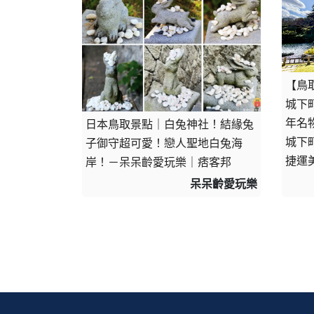
【鳥
城下
年名
日本鳥取景點｜白兔神社！結緣兔
城下
子御守超可愛！戀人聖地白兔海
捷運
岸！－呆呆齡愛玩樂｜痞客邦
呆呆齡愛玩樂