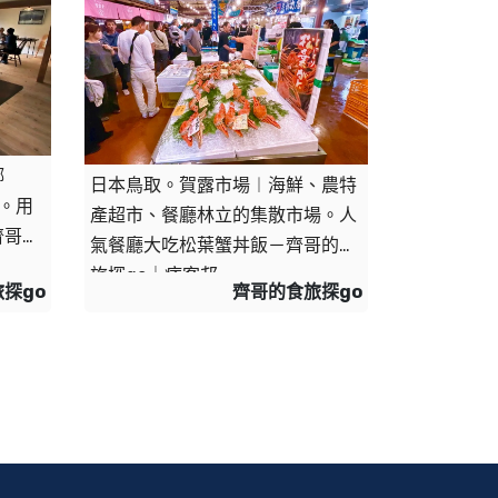
鄉
日本鳥取。賀露市場︱海鮮、農特
館。用
產超市、餐廳林立的集散市場。人
齊哥的
氣餐廳大吃松葉蟹丼飯－齊哥的食
旅探go｜痞客邦
探go
齊哥的食旅探go