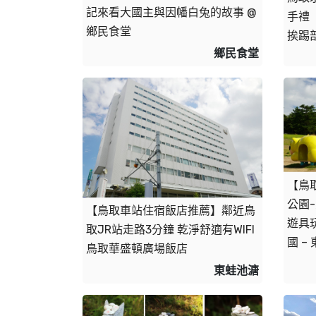
記來看大國主與因幡白兔的故事 @
手禮
鄉民食堂
挨踢
鄉民食堂
【鳥
公園
【鳥取車站住宿飯店推薦】鄰近鳥
遊具
取JR站走路3分鐘 乾淨舒適有WIFI 
國 –
鳥取華盛頓廣場飯店
東蛙池溏