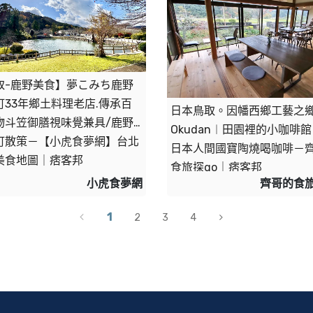
取-鹿野美食】夢こみち鹿野
町33年鄉土料理老店.傳承百
日本鳥取。因幡西鄉工藝之
物斗笠御膳視味覺兼具/鹿野
Okudan︱田園裡的小咖啡
町散策－【小虎食夢網】台北
日本人間國寶陶燒喝咖啡－
美食地圖｜痞客邦
食旅探go｜痞客邦
小虎食夢網
齊哥的食旅
1
2
3
4