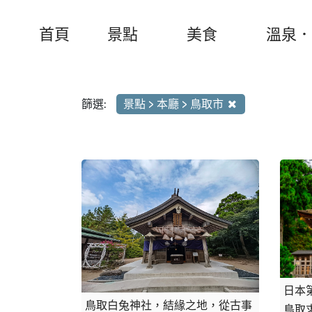
首頁
景點
美食
溫泉．
篩選:
景點 > 本廳 > 鳥取市
日本
鳥取白兔神社，結緣之地，從古事
鳥取