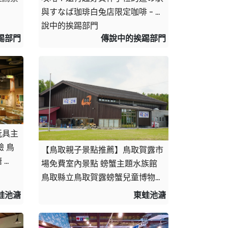
與すなば珈琲白兔店限定咖啡 - 傳
說中的挨踢部門
踢部門
傳說中的挨踢部門
玩具主
 鳥
【鳥取親子景點推薦】鳥取賀露市
 
場免費室內景點 螃蟹主題水族館 
鳥取縣立鳥取賀露螃蟹兒童博物館
(鳥取県立とっとり賀露かにっこ
蛙池溏
東蛙池溏
館) - 東蛙池塘 Dong Wa