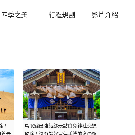
四季之美
行程規劃
影片介紹
略！
鳥取縣最強結緣景點白兔神社交通
推薦景
攻略！還有超好買伴手禮的道の駅