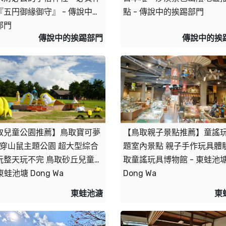
『五円御緣御守』 - 傳說中的
點 - 傳說中的挨踢部門
部門
傳說中的挨踢部門
傳說中的挨
取兒童公園推薦】鳥取寶可夢
【鳥取親子景點推薦】童謠
-穿山鼠主題公園 超大型綜合
題室內景點 親子手作玩具體驗
玩整天玩不完 鳥取砂丘兒童王
取童謠玩具博物館 - 東蛙池塘
 東蛙池塘 Dong Wa
Dong Wa
東蛙池溏
東