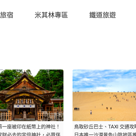
旅宿
米其林專區
鐵道旅遊
第一座被印在紙幣上的神社！
鳥取砂丘巴士、TAXI 交通攻
求財必去的宇倍神社，必買伴
日本唯一沙漠景色山陰地區