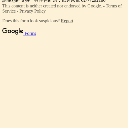
謝謝您的支持，有任何問題，歡迎來電 02-77292186
This content is neither created nor endorsed by Google. -
Terms of
Service
-
Privacy Policy
Does this form look suspicious?
Report
Forms