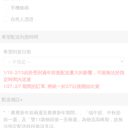
手機條碼
自然人憑證
希望配送到貨時間
希望到貨日期
1/10~2/13由於受到過年前後配送量大的影響，可能無法於指
定時間內送達
1/27~2/7 期間的訂單, 將統一於2/7以後開始出貨
配送備註※
* 「農曆新年前兩週至農曆新年期間」、「端午節、中秋節
前一週」及「雙11購物節後一至兩週」為物流高峰期，故無
法指定配送時段敬請見諒。