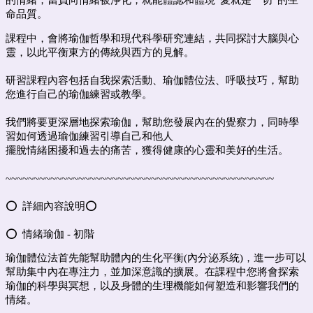
命品質。
課程中，會將瑜伽哲學和現代科學研究連結，共同探討大腦與心
靈，以此平衡東方的傳統與西方的見解。
研習課程內容包括自我探索活動、瑜伽體位法、呼吸技巧，幫助
您進行自己的瑜伽練習或教學。
我們將要更深層地探索瑜伽，幫助您發展內在的覺察力，同時學
習如何透過瑜伽練習引導自己和他人
擺脫情緒困擾和過去的痛苦，獲得健康的心靈和美好的生活。
~~~~~~~~~~~~~~~~~~~~~~~~~~~~~~~~~~~~~~~~~~~~~~~~
⭕️
詳細內容說明
⭕️
⭕️ 情緒瑜伽 - 初階
瑜伽體位法首先能幫助體內的生化平衡(內分泌系統)，進一步可以
幫助集中內在專注力，並加深意識的擴展。在課程中您將會探索
瑜伽的科學與冥想，以及身體的生理機能如何塑造和影響我們的
情緒。