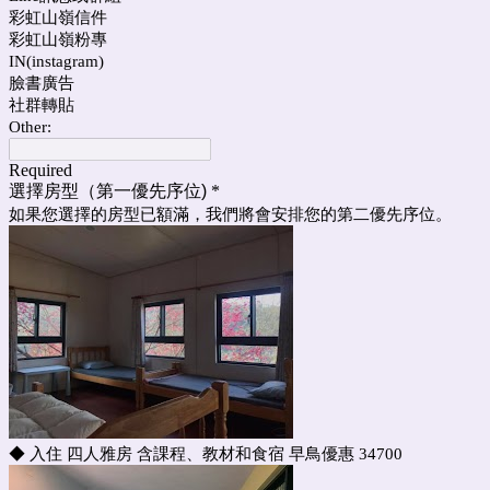
彩虹山嶺信件
彩虹山嶺粉專
IN(instagram)
臉書廣告
社群轉貼
Other:
Required
選擇房型（第一優先序位)
*
如果您選擇的房型已額滿，我們將會安排您的第二優先序位。
◆ 入住 四人雅房 含課程、教材和食宿 早鳥優惠 34700