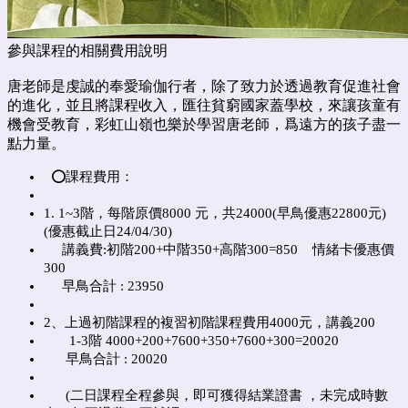
參與課程的相關費用說明
唐老師是虔誠的奉愛瑜伽行者，除了致力於透過教育促進社會
的進化，並且將課程收入，匯往貧窮國家蓋學校，來讓孩童有
機會受教育，彩虹山嶺也樂於學習唐老師，爲遠方的孩子盡一
點力量。
⭕️課程費用：
1. 1~3階，每階原價8000 元，共24000(早鳥優惠22800元)
(優惠截止日24/04/30)
講義費:初階200+中階350+高階300=850 情緒卡優惠價
300
早鳥合計 : 23950
2、上過初階課程的複習初階課程費用4000元，講義200
1-3階 4000+200+7600+350+7600+300=20020
早鳥合計 : 20020
(二日課程全程參與，即可獲得結業證書 ，未完成時數