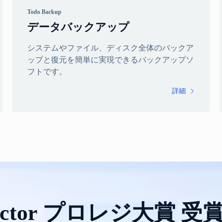
Todo Backup
データバックアップ
システムやファイル、ディスク全体のバックア
ップと復元を簡単に実現できるバックアップソ
フトです。
詳細

ector プロレジ大賞 受