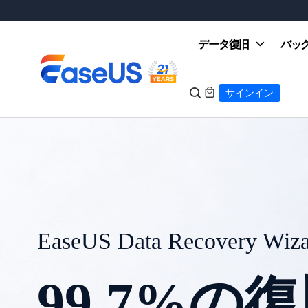
データ復旧
バッ

サインイン

EaseUS
EaseUS Partition Master
ディスク