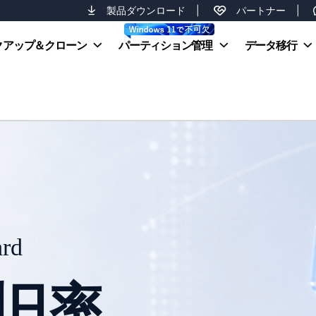
製品ダウンロード
|
パートナー
|
クアップ＆クローン
パーティション管理
データ移行
管理を、