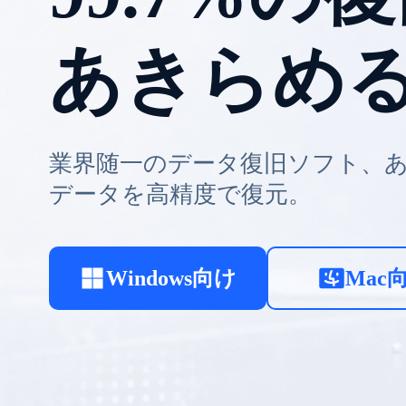
もっとス
パーティションの分割・結合か
OS移行まで、これ1本で完結。
Windows向け