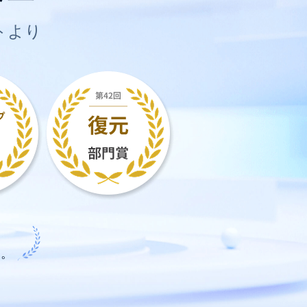
トより
。
す。