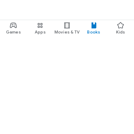
Games
Apps
Movies & TV
Books
Kids
Google Play
Play Pass
Play Points
Gift cards
Redeem
Refund policy