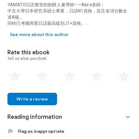
YAMATO日語教室的創辦人兼導師——Akira老師：
中文大學日本研究系碩士畢業，日語N1資格，
並且各項分數全
達A級。
同時已考獲商業日語最高級別J1+資格。
Akira YAMATO日語教室的創辦人兼導師——Akira老師
See more about this author
曾居日本並擔任某日資上市公司人事招聘專員，專門聘請外國人
才；
及後於日本成立語言學校，教授日本人粵話／
國語及在日外
國人日語，同時致力舉辦港／日交流活動，
促進兩地學生的文化
Rate this ebook
交流。
Tell us what you think.
過往本業為醫療產品行業的日語翻譯，包括文件翻譯及即時傳
譯，
另也有接各類型的翻譯及傳譯工作，接觸領域廣闊，有雜
誌、節目、
商業會議、演講、展覽、商業文件、電子產品等。
在教授日語方面超過10年經驗，於2017年創立大和日語教室（
香港），自創獨特的教學方法，分析各種文法，
提供一對一及小
Write a review
班日語課程。
Reading information
expand_more
flag
Flag as inappropriate