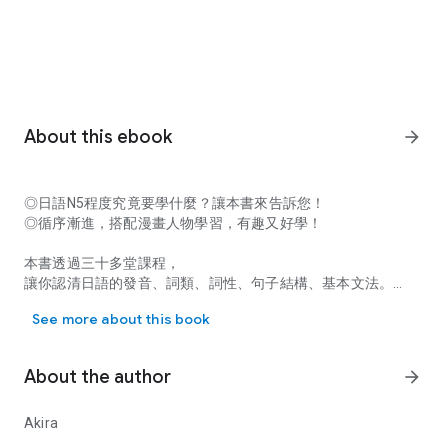
About this ebook
arrow_forward
◎日語N5程度究竟要學什麼？讓本書來告訴您！
◎循序漸進，搭配漫畫人物學習，有趣又好學！
本書透過三十多堂課程，
讓你認清日語的發音、詞類、詞性、句子結構、基本文法。
◎日語N5程度究竟要學什麼？讓本書來告訴您！ ◎循序漸進，搭配
還有隨堂測驗練習，驗收及複習所學重點。
See more about this book
最後還附名詞、形容詞、動詞、副詞及連接詞生字表＋打招呼句
子一覽表，
讓你高效學習，完全掌握，一次就通過！
About the author
arrow_forward
Akira