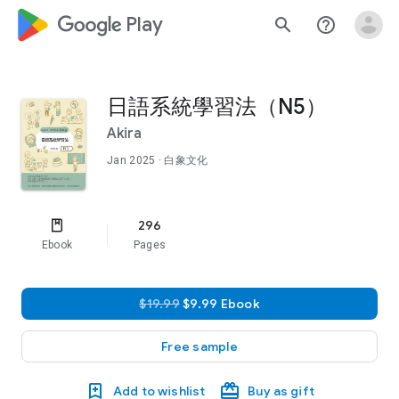
google_logo Play
search
help_outline
日語系統學習法（N5）
Akira
Jan 2025
· 白象文化
296
Ebook
Pages
$19.99
$9.99 Ebook
Free sample
Add to wishlist
Buy as gift