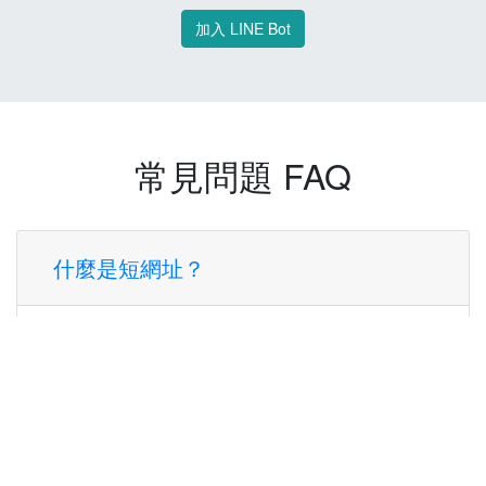
加入 LINE Bot
常見問題 FAQ
什麼是短網址？
短網址是一種將長網址轉換成簡短網址的服
務，讓您可以更方便地分享連結。
使用短網址有什麼好處？