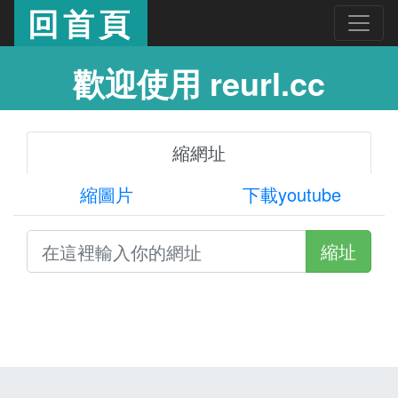
回首頁
歡迎使用 reurl.cc
縮網址
縮圖片
下載youtube
縮址