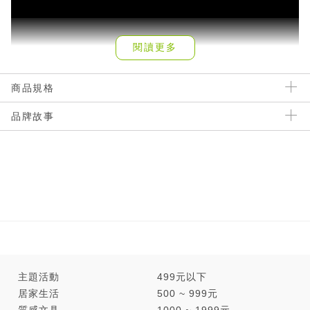
閱讀更多
商品規格
經典科幻電影《STAR WARS星際大戰》自1977年推出第一部
品牌故事
電影作品以來，風靡全球42年，成為史上最長壽也最成功的系
列電影。除了是經典大IP，也是全球影迷心中歷久不衰的精神
象徵，承載數以億計影迷的童年與夢想。除星戰迷之外，星戰
的相關產品也有很多隱藏版粉絲。
2019年12月18日將上映「星際大戰」最終篇《STAR WARS：
天行者的崛起》，為紀念這部超過40年的太空史詩即將拉下帷
幕，臺灣迪士尼連乘HYM黑膠智慧音響品牌，打造限量收藏版
「星際大戰系列款DUO分體式黑膠智慧音響」。
主題活動
499元以下
居家生活
500 ~ 999元
質感文具
1000 ~ 1999元