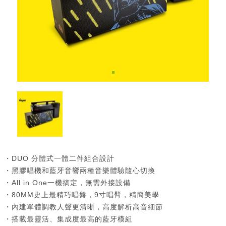
・DUO 分體式一體二件組合設計
・黑膠唱機和藍牙音響兩種音樂體驗隨心切換
・All in One一機搞定，無需外接設備
・80MM史上最精巧唱盤，9寸唱臂，精簡美學
・內建單體調教人聲更清晰，高度解析高音細節
・搭載最靈活、集成度最高的藍牙模組