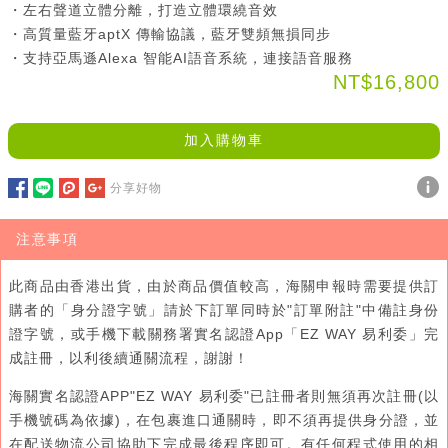
・左右聲道立體分離，打造立體環繞音效
・高質量藍牙aptX 傳輸協議，藍牙雙頻無損同步
・支持亞馬遜Alexa 智能AI語音系統，連接語音服務
NT$16,800
加入購物車
分享好物
注意事項
此商品由香港出貨，由於商品價值較高，海關申報時需要提供訂
購者的「身分證字號」請於下訂單同時於"訂單附註"中備註身份
證字號，或手機下載關務署實名認證App「EZ WAY 易利委」完
成註冊，以利後續通關流程，謝謝！
海關實名認證APP"EZ WAY 易利委"已註冊者則無須再次註冊(以
手機號碼為依據)，在包裹進口通關時，即不須再提供身分證，並
在配送物流公司協助下完成最後程序即可。有任何程式使用的相