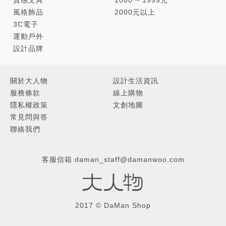
風格飾品
2000元以上
3C電子
運動戶外
設計品牌
關於大人物
設計生活資訊
服務條款
線上購物
隱私權政策
文創地圖
常見問與答
聯絡我們
本次DUO外觀設計複刻1980年版本星際大戰黑武士形象，彼時
客服信箱
daman_staff@damanwoo.com
正值黑膠興盛年代。唱機開關操控面板設計，靈感來自黑武士
胸前裝置。唱機背景元素特地結合黑武士專屬的太空艙燈光，
還原你心目中的黑武士霸氣形象！
2017 © DaMan Shop