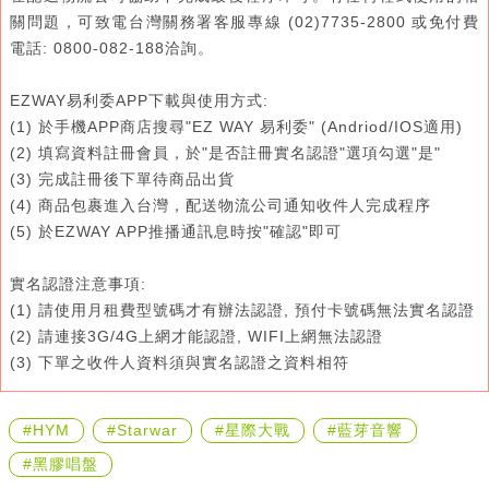
關問題，可致電台灣關務署客服專線 (02)7735-2800 或免付費
電話: 0800-082-188洽詢。
EZWAY易利委APP下載與使用方式:
(1) 於手機APP商店搜尋"EZ WAY 易利委" (Andriod/IOS適用)
(2) 填寫資料註冊會員，於"是否註冊實名認證"選項勾選"是"
(3) 完成註冊後下單待商品出貨
(4) 商品包裹進入台灣，配送物流公司通知收件人完成程序
(5) 於EZWAY APP推播通訊息時按"確認"即可
實名認證注意事項:
(1) 請使用月租費型號碼才有辦法認證, 預付卡號碼無法實名認證
(2) 請連接3G/4G上網才能認證, WIFI上網無法認證
(3) 下單之收件人資料須與實名認證之資料相符
#HYM
#Starwar
#星際大戰
#藍芽音響
#黑膠唱盤