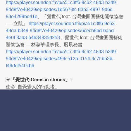
https://player.soundon.fm/p/a51c3ff6-9c62-48d3-b349-
94d8f7e40429/episodes/1d5670fc-83b3-4997-9d6d-
93e4299be41e
、「覺世代 feat. 台灣畫圈圈藝術關懷協會
── 立凱」
https://player.soundon.fm/p/a51c3ff6-9c62-
48d3-b349-94d8f7e40429/episodes/6cecb8bd-6aad-
4e0f-8ad3-b4634835d253
、覺世代 feat. 台灣畫圈圈藝術
關懷協會──林淑華理事長、曆晨秘書
https://player.soundon.fm/p/a51c3ff6-9c62-48d3-b349-
94d8f7e40429/episodes/499c512a-0154-4c7f-bb3b-
f49def540cb6
💎
「覺世代·Gems in stories」:
使命: 自覺覺人的行動者。
目標: 讓更多人從「向外攀緣」轉向「內觀自性」。
行動策略: 宣揚「有感生活，覺知文化」，挖掘生命故事的
寶石；結合官網、Fb、Youtube、IG，打造多元故事旅
程。
預期效益: 培養多元多樣、尊重共融的文化社會；打造一方
質樸、崇德、向善的小小淨土。