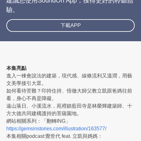
建議您使用SoundOn App，獲得更好的聆聽體
驗。
下載APP
本集亮點
進入一棟會說法的建築，現代感、線條流利又溫潤，用藝
文美學接引大眾。
如何看待苦難？印持住持、悟徹大師父教立凱跟爸媽往前
看，身心不再是障礙。
遠山落日、小溪流水，苑裡鎮藍田寺是林榮輝建築師、十
方大德共同建構護持的菩薩園地。
網站相關系列：「翻轉ING」
https://gemsinstories.com/illustration/163577/
本集相關podcast:覺世代 feat. 立凱與媽媽：