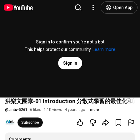
Open App
Sign in to confirm you’re not a bot
This helps protect our community.
Learn more
Sign in
洪樂文團隊-01 Introduction 分散式學習的最佳化和
@
aintu-5261
6 likes
1.1K views
4 years ago
more
Subscribe
Comments