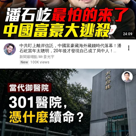
24:09
中共盯上離岸信託，中國富豪藏海外藏錢時代落幕！潘
石屹當年太聰明，20年後才發現自己成了局中人！
『新聞最嘲點 姜光宇』2026.0808
新聞最嘲點 Mr.姜光宇
New
100K views