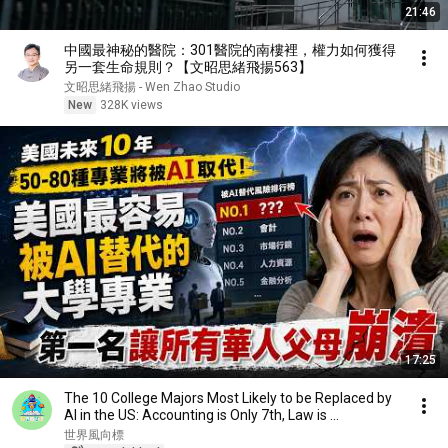
21:46
中國最神秘的醫院：301醫院的南樓裡，權力如何獲得
另一套生命規則？【文昭思緒飛揚563】
文昭思緒飛揚 - Wen Zhao Studio
New
328K views
17:25
The 10 College Majors Most Likely to be Replaced by
AI in the US: Accounting is Only 7th, Law is ...
世界風向標