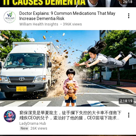
26:18
Doctor Explains: 9 Common Medications That May
Increase Dementia Risk
William Health Insights
•
396K views
2:18:19
窮保潔竟是華夏龍主，徒手攔下失控的大卡車不僅救下
殘疾CEO的兒子，還治好了他的腿，CEO當場下跪求取
他。 【戰神媽咪：殘障總裁寵上天】
LadyDrama Hub
New
26K views