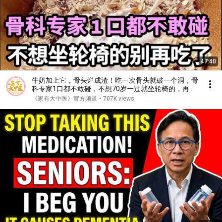
47:40
牛奶加上它，骨头烂成渣！吃一次骨头就破一个洞，骨
科专家1口都不敢碰，不想70岁一过就坐轮椅的，再喜
欢都要忌口！【家庭大医生】
《家有大中医》官方频道
•
707K views