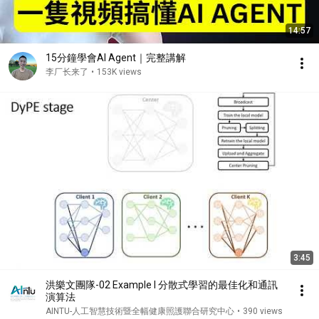
14:57
15分鐘學會AI Agent｜完整講解
李厂长来了
•
153K views
3:45
洪樂文團隊-02 Example I 分散式學習的最佳化和通訊
演算法
AINTU-人工智慧技術暨全幅健康照護聯合研究中心
•
390 views