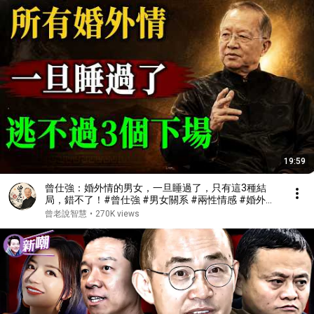
19:59
曾仕強：婚外情的男女，一旦睡過了，只有這3種結
局，錯不了！#曾仕強 #男女關系 #兩性情感 #婚外情
#出軌 #婚姻 #現實 #人生感悟 #易經
曾老說智慧
•
270K views