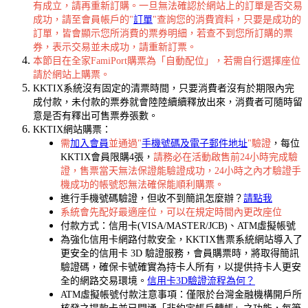
有成立，請再重新訂購。一旦無法確認於網站上的訂單是否交易
成功，請至會員帳戶的"
訂單
"查詢您的消費資料，只要是成功的
訂單，皆會顯示您所消費的票券明細，若查不到您所訂購的票
券，表示交易並未成功，請重新訂票。
本節目在全家FamiPort購票為「自動配位」，若需自行選擇座位
請於網站上購票。
KKTIX系統沒有固定的清票時間，只要消費者沒有於期限內完
成付款，未付款的票券就會陸陸續續釋放出來，消費者可隨時留
意是否有釋出可售票券張數。
KKTIX網站購票：
需
加入會員
並通過"
手機號碼及電子郵件地址
"驗證
，每位
KKTIX會員限購4張，
請務必在活動啟售前24小時完成驗
證，售票當天無法保證能驗證成功，24小時之內才驗證手
機成功的帳號恕無法確保能順利購票。
進行手機號碼驗證，但收不到簡訊怎麼辦？
請點我
系統會先配好最適座位，可以在規定時間內更改座位
付款方式：信用卡(VISA/MASTER/JCB)、ATM虛擬帳號
為強化信用卡網路付款安全，KKTIX售票系統網站導入了
更安全的信用卡 3D 驗證服務，會員購票時，將取得簡訊
驗證碼，確保卡號確實為持卡人所有，以提供持卡人更安
全的網路交易環境。
信用卡3D驗證流程為何？
ATM虛擬帳號付款注意事項：僅限於台灣金融機構開戶所