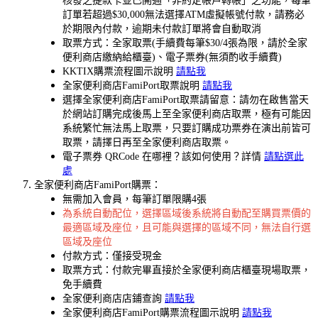
核發之提款卡並已開通「非約定帳戶轉帳」之功能，每筆
訂單若超過$30,000無法選擇ATM虛擬帳號付款，請務必
於期限內付款，逾期未付款訂單將會自動取消
取票方式：全家取票(手續費每筆$30/4張為限，請於全家
便利商店繳納給櫃臺)、電子票券(無須酌收手續費)
KKTIX購票流程圖示說明
請點我
全家便利商店FamiPort取票說明
請點我
選擇全家便利商店FamiPort取票請留意：請勿在啟售當天
於網站訂購完成後馬上至全家便利商店取票，極有可能因
系統繁忙無法馬上取票，只要訂購成功票券在演出前皆可
取票，請擇日再至全家便利商店取票。
電子票券 QRCode 在哪裡？該如何使用？詳情
請點選此
處
全家便利商店FamiPort購票：
無需加入會員，每筆訂單限購4張
為系統自動配位，選擇區域後系統將自動配至購買票價的
最適區域及座位，且可能與選擇的區域不同，無法自行選
區域及座位
付款方式：僅接受現金
取票方式：付款完畢直接於全家便利商店櫃臺現場取票，
免手續費
全家便利商店店鋪查詢
請點我
全家便利商店FamiPort購票流程圖示說明
請點我