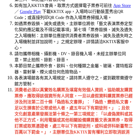
如有加入KKTIX會員，取票方式選擇電子票券可前往
App Store
／
Google Play
下載KKTIX app，入場時以行動裝置秀出QR
Code；或直接列印QR Code 作為入場票券掃描入場。
如遇票券毀損、滅失或遺失，主辦單位將依「藝文表演票券定型
化契約應記載及不得記載事項」第七項「票券毀損、滅失及遺失
之入場機制：主辦單位應提供消費者票券毀損、滅失及遺失時之
入場機制並詳加說明。」之規定辦理，詳情請洽KKTIX客服中
心。
請勿攜帶相機、攝影機、DV、錄音機入場，未經主辦單位同
意，禁止拍照、錄影、錄音。
本節目禁止攜帶外食、飲料、任何種類之金屬、玻璃、寶特瓶容
器、雷射筆、煙火或任何危險物品。
各表演場館各有其入場規定，請持票人遵守之，遲到觀眾需遵守
館方管制。
消費者必須以真實姓名購票及填寫有效個人資訊，協助親友購買
票券，應取得該個資所有人同意，一旦以虛假資料購買票券已經
涉及刑法第二百十條「偽造私文書罪」：「偽造、變造私文書，
足以生損害於公眾或他人者，處五年以下有期徒刑。」
；且依
文化創意產業發展法第十條之一第三項規定：「以虛偽資料或其
他不正方式，利用電腦或其他相關設備購買藝文表演票券，取得
訂票或取票憑證者，處三年以下有期徒刑，或科或併科新臺幣三
百萬以下罰金。」，主辦單位及
KKTIX
皆有權利立即取消該消