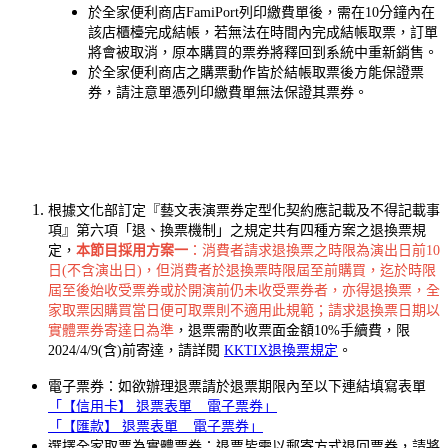
於全家便利商店FamiPort列印繳費單後，需在10分鐘內在
該店櫃檯完成結帳，若無法在時間內完成結帳取票，訂單
將會被取消，原本購買的票券將釋回到系統中重新銷售。
於全家便利商店之購票動作皆於結帳取票後方能保證票
券，請注意單憑列印繳費單無法保證其票券。
根據文化部訂定『藝文表演票券定型化契約應記載及不得記載事
項』第六項「退、換票機制」之規定共有四種方案之退換票規
定，
本節目採用方案一
：消費者請求退換票之時限為演出日前10
日(不含演出日)，但消費者於退換票時限屆至前購買，迄於時限
屆至後始收受票券或於開演前仍未收受票券者，亦得退換票，全
家取票因購買當日便可取票則不適用此規範；請求退換票日期以
實體票券寄達日為準
，退票需酌收票面金額10%手續費，限
2024/4/9(含)前寄達，請詳閱
KKTIX退換票規定
。
電子票券：如欲辦理退票請於退票期限內至以下連結填寫表單
「【信用卡】 退票表單 _ 電子票券」
「【匯款】 退票表單 _ 電子票券」
選擇全家取票為實體票券：退票皆需以郵寄方式退回票券，請將