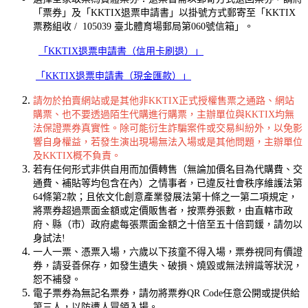
「票券」及「KKTIX退票申請書」以掛號方式郵寄至「KKTIX
票務組收 / 105039 臺北體育場郵局第060號信箱」。
「KKTIX退票申請書（信用卡刷退）」
「KKTIX退票申請書（現金匯款）」
請勿於拍賣網站或是其他非KKTIX正式授權售票之通路、網站
購票、也不要透過陌生代購進行購票，主辦單位與KKTIX均無
法保證票券真實性。除可能衍生詐騙案件或交易糾紛外，以免影
響自身權益，若發生演出現場無法入場或是其他問題，主辦單位
及KKTIX概不負責。
若有任何形式非供自用而加價轉售（無論加價名目為代購費、交
通費、補貼等均包含在內）之情事者，已違反社會秩序維護法第
64條第2款；且依文化創意產業發展法第十條之一第二項規定，
將票券超過票面金額或定價販售者，按票券張數，由直轄市政
府、縣（市）政府處每張票面金額之十倍至五十倍罰鍰，請勿以
身試法!
一人一票、憑票入場，六歲以下孩童不得入場，票券視同有價證
券，請妥善保存，如發生遺失、破損、燒毀或無法辨識等狀況，
恕不補發。
電子票券為無記名票券，請勿將票券QR Code任意公開或提供給
第三人，以防遭人冒領入場。