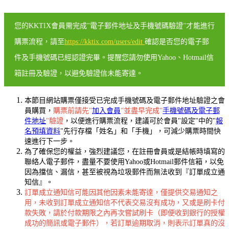
您的KKTIX會員需完成"電子郵件地址及手機號碼驗證"才能進行
購票流程，請至
https://kktix.com/users/edit
確認是否您的電子郵
件及手機號碼已經認證完畢。提醒您請勿使用Yahoo、Hotmail信
箱註冊及驗證，以避免驗證信未能寄達。
本節目網站購票僅接受已完成手機號碼及電子郵件地址驗證之會
員購買，
購票前請先"
加入會員
"並盡早完成"
手機號碼及電子郵
件地址
"驗證
，以便進行購票流程，建議可於會員"設定"中的"
報
名預填資料
"先行存檔「姓名」和「手機」，可減少購票時間快
速進行下一步。
為了確保您的權益，強烈建議您，在註冊會員或是結帳時填寫的
聯絡人電子郵件，盡量不要使用Yahoo或Hotmail郵件信箱，以免
因為擋信、漏信，甚至被視為垃圾郵件而無法收到『訂單成立通
知信』。
訂單成立通知信可能因其他因素未能寄達，僅提供交易通知之
用，未收到訂單成立通知信不代表交易沒有成功，又或是刷卡付
款失敗，請於付款期限之內再次嘗試刷卡（即便收到銀行的授權
成功的簡訊或電子郵件），若訂單逾期取消，則表示訂單真的沒