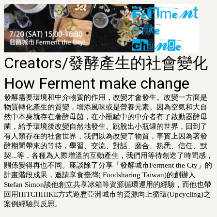
Creators/發酵產生的社會變化
How Ferment make change
發酵需要環境和中介物質的作用，改變才會發生。改變一方面是
物質轉化產生的質變，增添風味或是營養元素。因為空氣和大自
然中本身就存在著酵母菌，在小瓶罐中的中介者有了啟動器酵母
菌，給予環境後改變自然地發生。跳脫出小瓶罐的世界，回到了
有人類存在的社會世界，我們以為改變了物質，事實上因為著發
酵期間帶來的等待，學習、交流、對話、磨合、熟悉、信任、默
契...等，各種為人際增溫的互動產生，我們用等待創造了時間感，
關係變得再也不同。座談除了分享「發酵城市Ferment the Cty」的
計畫階段成果，邀請享食臺灣( Foodsharing Taiwan)的創辦人
Stefan Simon談他創立共享冰箱等資源循環運用的經驗，而他也帶
回用HITCHHIKE方式遊歷亞洲城市的資源向上循環(Upcycling)之
案例經驗與反思。