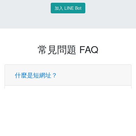
加入 LINE Bot
常見問題 FAQ
什麼是短網址？
短網址是一種將長網址轉換成簡短網址的服
務，讓您可以更方便地分享連結。
使用短網址有什麼好處？