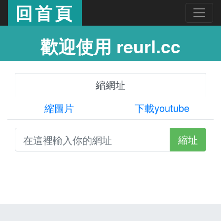
回首頁
歡迎使用 reurl.cc
縮網址
縮圖片
下載youtube
縮址