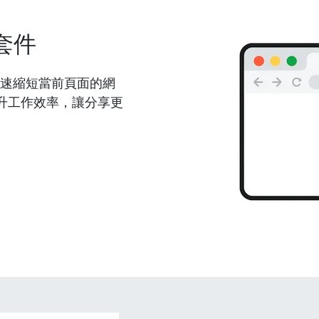
套件
能夠快速縮短當前頁面的網
升工作效率，讓分享更