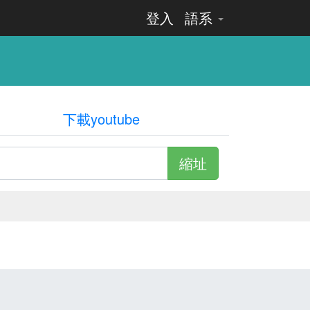
登入
語系
下載youtube
縮址