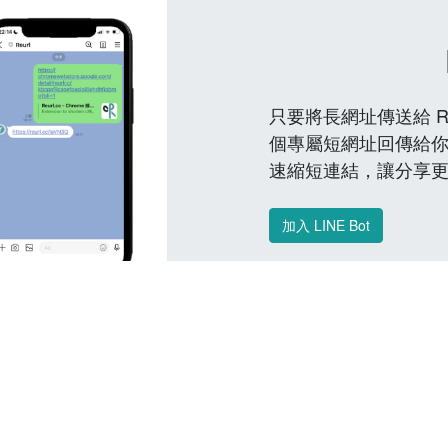
只要將長網址傳送給 Reu
個專屬短網址回傳給你
速縮短連結，讓分享
加入 LINE Bot
常見問題 FAQ