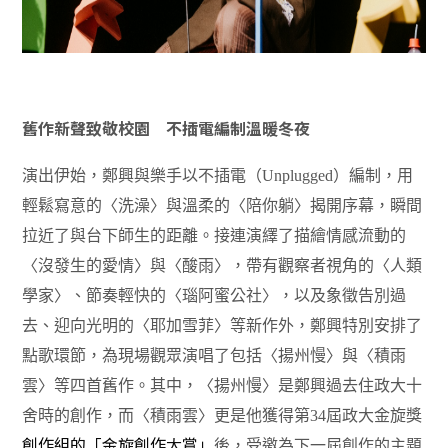
舊作新聲致敬校園 不插電編制溫暖冬夜
演出伊始，鄭興與樂手以不插電（
Unplugged
）編制，用
輕鬆寫意的〈洗澡〉與溫柔的〈陪你躺〉揭開序幕，瞬間
拉近了與台下師生的距離。接連演繹了描繪情感流動的
〈沒發生的愛情〉與〈酸雨〉，帶有觀察者視角的〈人類
學家〉、節奏輕快的〈瑙阿蜜公社〉，以及象徵告別過
去、迎向光明的〈耶加雪菲〉等新作外，鄭興特別安排了
點歌環節，為現場觀眾演唱了包括〈揚州慢〉與〈積雨
雲〉等四首舊作。其中，〈揚州慢〉是鄭興過去住政大十
舍時的創作，而〈積雨雲〉更是他獲得第
34
屆政大金旋獎
創作組的「金旋創作大賞」
後，受邀為下一屆創作的主題