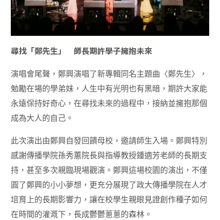
尋找「鄭先生」 師長期許學子擁抱未來
演唱會尾聲，鄭興演唱了新專輯同名主題曲〈鄭先生〉，
勉勵在場的學弟妹，人生中有光明也有黑暗，期許大家能
永遠保持好奇心，在尋找未來的過程中，接納並擁抱那個
成為大人的自己。
此次演出由鄭興自發回饋母校，邀請師生入場。鄭興特別
感謝傳播學院孫秀蕙院長與指導教授鍾適芳老師的長期支
持，甚至多次親臨現場觀演。鄭興這場校園的演出，不僅
圓了鄭興的小小夢想，更充分展現了政大傳播學院在人才
培育上的長期影響力，讓在校學生親眼見證創作種子如何
在時間的灌溉下，長成鬱鬱蔥蔥的森林。