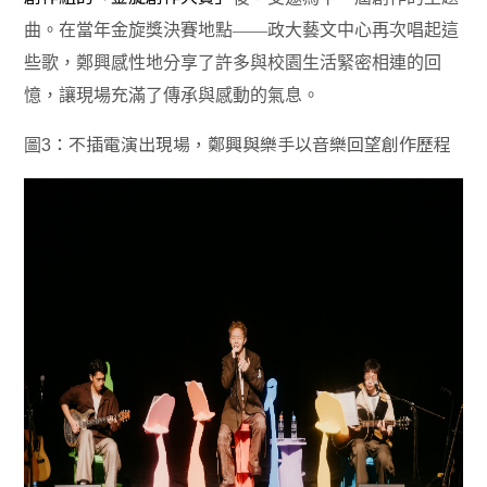
曲。在當年金旋獎決賽地點
——
政大藝文中心再次唱起這
些歌，鄭興感性地分享了許多與校園生活緊密相連的回
憶，讓現場充滿了傳承與感動的氣息。
圖
3
：不插電演出現場，鄭興與樂手以音樂回望創作歷程