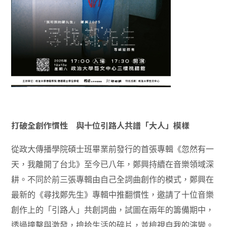
打破全創作慣性 與十位引路人共譜「大人」模樣
從政大傳播學院碩士班畢業前發行的首張專輯《忽然有一
天，我離開了台北》至今已八年，鄭興持續在音樂領域深
耕。不同於前三張專輯由自己全詞曲創作的模式，鄭興在
最新的《尋找鄭先生》專輯中推翻慣性，邀請了十位音樂
創作上的「引路人」共創詞曲，試圖在兩年的籌備期中，
透過撞擊與激發，撿拾生活的碎片，並檢視自我的演變。