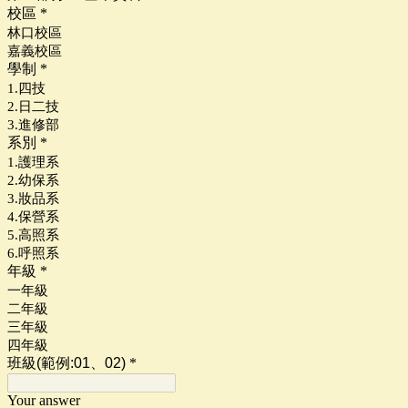
校區
*
林口校區
嘉義校區
學制
*
1.四技
2.日二技
3.進修部
系別
*
1.護理系
2.幼保系
3.妝品系
4.保營系
5.高照系
6.呼照系
年級
*
一年級
二年級
三年級
四年級
班級(範例:01、02
)
*
Your answer