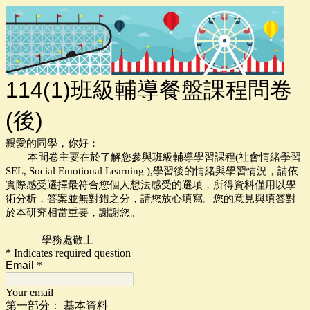
114(1)班級輔導餐盤課程問卷
(後)
親愛的同學，你好：
本問卷主要在於了解您參與班級輔導學習課程(社會情緒學習
SEL,
Social Emotional Learning ),學習
後的情緒與學習情況，請依
實際感受選擇最符合您個人想法感受的選項，所得資料僅用以學
術分析，答案並無對錯之分，請您放心填寫。您的意見與填答對
於本研究相當重要，謝謝您。
學務處敬上
* Indicates required question
Email
*
Your email
第一部分： 基本資料