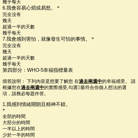
幾乎每天
6.我會容易心煩或易怒。
*
完全沒有
幾天
超過一半的天數
幾乎每天
7.我會感到害怕，就像發生可怕的事情。
*
完全沒有
幾天
超過一半的天數
幾乎每天
第四部分：WHO-5幸福指標量表
填答說明： 下列內容是想要了解您 在
過去兩週中
的幸福感受。 請
根據您
在
過去兩週中
的實際感受,勾選最符合你個人想法的選
項，請務必每題作答。
1.我感到情緒開朗且精神不錯。
*
全部的時間
大部分的時間
一半以上的時間
少於一半的時間