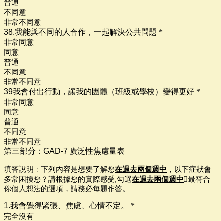
普通
不同意
非常不同意
38.我能與不同的人合作，一起解決公共問題
*
非常同意
同意
普通
不同意
非常不同意
39我會付出行動，讓我的團體（班級或學校）變得更好
*
非常同意
同意
普通
不同意
非常不同意
第三部分：GAD-7 廣泛性焦慮量表
填答說明：
下列內容是想要了解您
在過去兩個週中
，以下症狀會
多常困擾您？請根據您的實際感受,勾選
在過去兩個週中
最符合
你個人想法的選項，請務必每題作答。
1.我會覺得緊張、焦慮、心情不定。
*
完全沒有