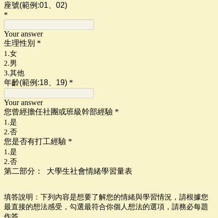
座號(範例:01、02)
*
Your answer
生理性別
*
1.女
2.男
3.其他
年齡(範例:18、19
)
*
Your answer
您曾經擔任社團或班級幹部經驗
*
1.是
2.否
您是否有打工經驗
*
1.是
2.否
第二部分：
大學生社會情緒學習量表
填答說明：
下列內容是想要了解您
的情緒與學習情況，
請根據您
最直接的想法感受，勾選最符合你個人想法的選項，請務必每題
作答。