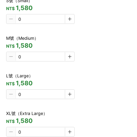
S號（Small）
1,580
NT$
M號（Medium）
1,580
NT$
L號（Large）
1,580
NT$
XL號（Extra Large）
1,580
NT$