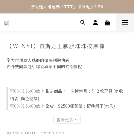
結帳輸入優惠碼「𝟳𝟳𝟳」單筆現折 $𝟳𝟬
⎯ 𝟴 月活動 WINYI 七夕愉悅月⎯
⎯ 𝟴 月活動 WINYI 七夕愉悅月⎯
【WINYI】宙斯之王膨脹珠珠按摩棒
全方位體驗入珠般的擴張刺激快感
內外雙向奔赴給妳最與眾不同的高潮愉悅
至
08/31 16:00
截止
指定商品，七夕愉悅月：任２款玩具 贈 收
納袋 (顏色隨機)
至
08/31 16:00
截止
全店，$2500滿額贈：情趣骰子(六入)
查看更多
NT$1,990
NT$2,890