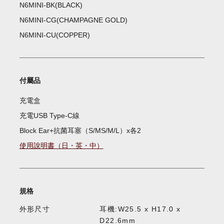
N6MINI-BK(BLACK)
N6MINI-CG(CHAMPAGNE GOLD)
N6MINI-CU(COPPER)
付屬品
充電盒
充電USB Type-C線
Block Ear+抗菌耳塞（S/MS/M/L）x各2
使用說明書（日・英・中）
規格
外形尺寸
耳機:W25.5 x H17.0 x
D22.6mm