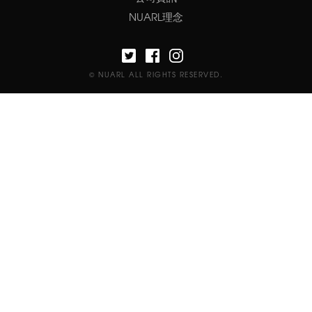
NUARL理念
© NUARL ALL RIGHTS RESERVED.