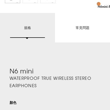
規格
常見問題
N6 mini
WATERPROOF TRUE WIRELESS STEREO
EARPHONES
顏色