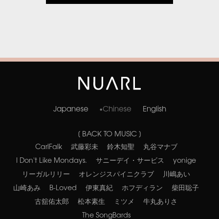
Japanese
Chinese
English
[ BACK TO MUSIC ]
CarlFalk
武藤彩未
鈴木知聖
丸谷マナブ
I Don't Like Mondays.
サニーデイ・サービス
yonige
リーガルリリー
オレンジスパイニクラブ
川嶋あい
山崎あみ
B-Loved
伊東真紀
ホフディラン
柴田聡子
古舘佑太郎
松本素生
ミツメ
牛丸ありさ
The SongBards