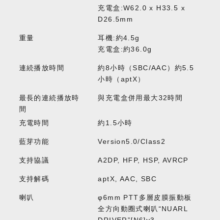
充電盒:W62.0 x H33.5 x
D26.5mm
重量
耳機:約4.5g
充電盒:約36.0g
連続播放時間
約8小時（SBC/AAC）約5.5
小時（aptX）
最長的連続播放時
與充電盒併用最大32時間
間
充電時間
約1.5小時
藍芽功能
Version5.0/Class2
支持協議
A2DP, HFP, HSP, AVRCP
支持解碼
aptX, AAC, SBC
喇叭
φ6mm PTT多層皮膜振動板
全方向動圈式喇叭“NUARL
DRIVER”[N6]v3