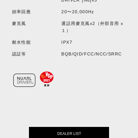
頻率回應
20〜20,000Hz
麥克風
通話用麥克風x2（外部音用 x
１）
耐水性能
IPX7
認証等
BQB/QID/FCC/NCC/SRRC
DEALER LIST