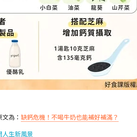
原文為：
缺鈣危機！不喝牛奶也能補好補滿？
開人生新風景