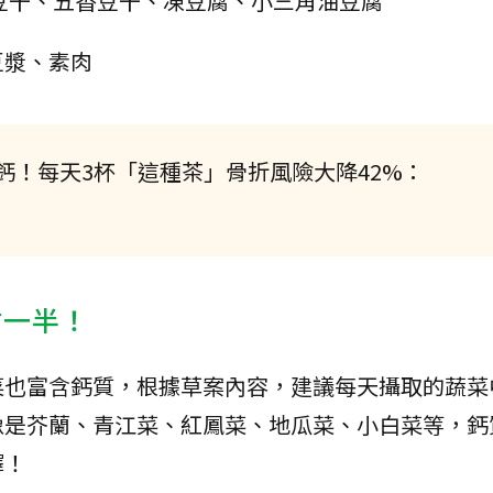
豆干、五香豆干、凍豆腐、小三角油豆腐
豆漿、素肉
鈣！每天3杯「這種茶」骨折風險大降42%：
佔一半！
菜也富含鈣質，根據草案內容，建議每天攝取的蔬菜
像是芥蘭、青江菜、紅鳳菜、地瓜菜、小白菜等，鈣
擇！