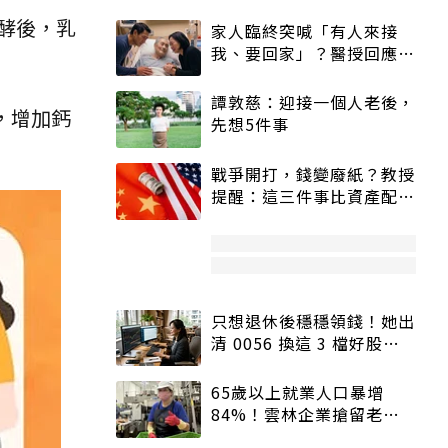
酵後，乳
家人臨終突喊「有人來接
我、要回家」？醫授回應方
式快學：避免抱憾終生
譚敦慈：迎接一個人老後，
，增加鈣
先想5件事
戰爭開打，錢變廢紙？教授
提醒：這三件事比資產配置
更重要！
只想退休後穩穩領錢！她出
清 0056 換這 3 檔好股：
股價高點照樣買
65歲以上就業人口暴增
84%！雲林企業搶留老員
工：穩定性高、經驗豐富