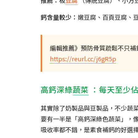
推薦：
板
豆腐
（傳統豆腐）、小方
鈣含量較少：
嫩豆腐、百頁豆腐、
編輯推薦》預防骨質疏鬆不只補
https://reurl.cc/j6gR5p
高鈣深綠
蔬菜
：每天至少
其實除了奶製品與豆製品，不少蔬
要有一半是「高鈣深綠色蔬菜」，
吸收率都不錯，是素食補鈣的好選