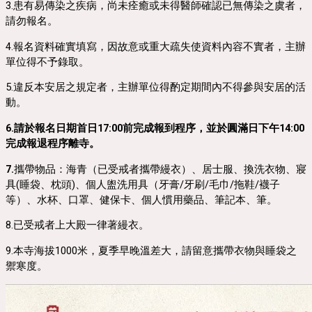
3.患有易傳染之疾病，尚未痊癒或未得醫師確認已無傳染之虞者，
請勿報名。
4.報名資料確實填寫，因故意或重大疏失使資料內容不實者，主辦
單位得不予錄取。
5.違反本安居之規定者，主辦單位得酌定期間內不得參與安居的活
動。
6.
請於報名日期首日17:00前完成報到程序，並於圓滿日下午14:00
完成報退程序離寺。
7.
攜帶物品：海青（已受戒者攜帶縵衣）、居士服、換洗衣物、寢
具(睡袋、枕頭)、個人盥洗用具（牙膏/牙刷/毛巾/拖鞋/襪子
等）、水杯、口罩、健保卡、個人慣用藥品、筆記本、筆。
8.已受戒者上大殿一律著縵衣。
9.本寺海拔1000米，夏季早晚溫差大，請留意攜帶衣物與睡袋之
禦寒度。