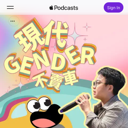
Sign In
Search
Home
New
Top Charts